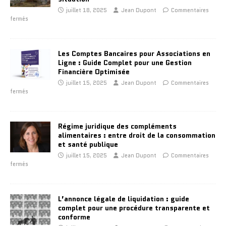
juillet 18, 2025
Jean Dupont
Commentaires
fermés
Les Comptes Bancaires pour Associations en
Ligne : Guide Complet pour une Gestion
Financière Optimisée
juillet 15, 2025
Jean Dupont
Commentaires
fermés
Régime juridique des compléments
alimentaires : entre droit de la consommation
et santé publique
juillet 15, 2025
Jean Dupont
Commentaires
fermés
L’annonce légale de liquidation : guide
complet pour une procédure transparente et
conforme