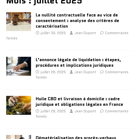
Mois :
juillet 2025
La nullité contractuelle face au vice de
consentement : analyse des critères de
caractérisation
juillet 30, 2025
Jean Dupont
Commentaires
fermés
L’annonce légale de liquidation : étapes,
procédures et implications juridiques
juillet 28, 2025
Jean Dupont
Commentaires
fermés
Huile CBD et livraison à domicile : cadre
juridique et obligations légales en France
juillet 28, 2025
Jean Dupont
Commentaires
fermés
Dématérialisation des procès-verbaux