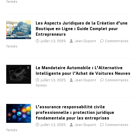
fermés
Les Aspects Juridiques de la Création d’une
Boutique en Ligne : Guide Complet pour
Entrepreneurs
juillet 13, 2025
Jean Dupont
Commentaires
fermés
Le Mandataire Automobile : L’Alternative
Intelligente pour l’Achat de Voitures Neuves
juillet 13, 2025
Jean Dupont
Commentaires
fermés
L’assurance responsabilité civile
professionnelle : protection juridique
fondamentale pour les entreprises
juillet 13, 2025
Jean Dupont
Commentaires
fermés