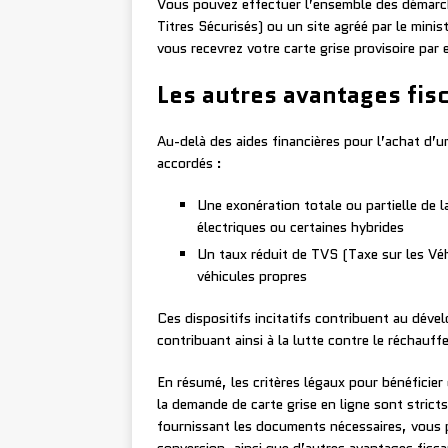
Vous pouvez effectuer l’ensemble des démarch
Titres Sécurisés) ou un site agréé par le minist
vous recevrez votre carte grise provisoire par
Les autres avantages fis
Au-delà des aides financières pour l’achat d’u
accordés :
Une exonération totale ou partielle de l
électriques ou certaines hybrides
Un taux réduit de TVS (Taxe sur les Véh
véhicules propres
Ces dispositifs incitatifs contribuent au déve
contribuant ainsi à la lutte contre le réchauf
En résumé, les critères légaux pour bénéficier 
la demande de carte grise en ligne sont strict
fournissant les documents nécessaires, vous p
conversion, ainsi que d’autres avantages fisc