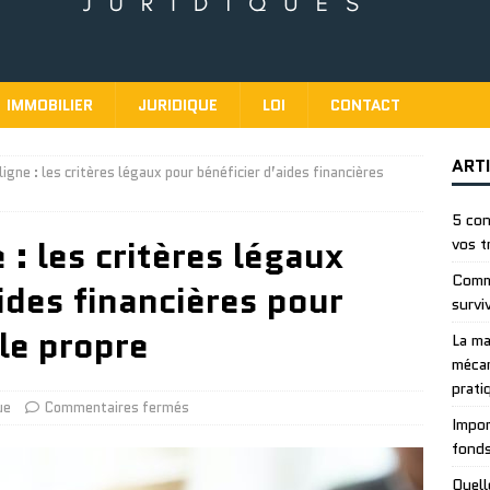
IMMOBILIER
JURIDIQUE
LOI
CONTACT
ART
ligne : les critères légaux pour bénéficier d’aides financières
5 con
 : les critères légaux
vos t
Comme
ides financières pour
survi
le propre
La ma
mécan
prati
ue
Commentaires fermés
Impor
fonds
Quell