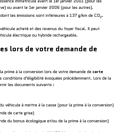
essence immatriculé avant le 1er janvier 2001 (pour les
ive) ou avant le 1er janvier 2006 (pour les autres).
 dont les émissions sont inférieures à 137 g/km de CO
.
2
éhicule acheté et des revenus du foyer fiscal. Il peut
hicule électrique ou hybride rechargeable.
es lors de votre demande de
la prime à la conversion lors de votre demande de
carte
les conditions d’éligibilité évoquées précédemment. Lors de la
urnir les documents suivants :
 du véhicule à mettre à la casse (pour la prime à la conversion)
de de carte grise)
e du bonus écologique et/ou de la prime à la conversion)