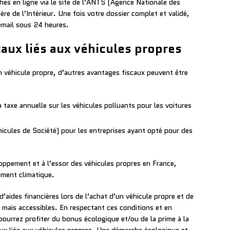
es en ligne via le site de l’ANTS (Agence Nationale des
ère de l’Intérieur. Une fois votre dossier complet et validé,
 email sous 24 heures.
caux liés aux véhicules propres
n véhicule propre, d’autres avantages fiscaux peuvent être
a taxe annuelle sur les véhicules polluants pour les voitures
icules de Société) pour les entreprises ayant opté pour des
loppement et à l’essor des véhicules propres en France,
fement climatique.
d’aides financières lors de l’achat d’un véhicule propre et de
s mais accessibles. En respectant ces conditions et en
ourrez profiter du bonus écologique et/ou de la prime à la
aux liés aux véhicules propres. Une démarche écologique et