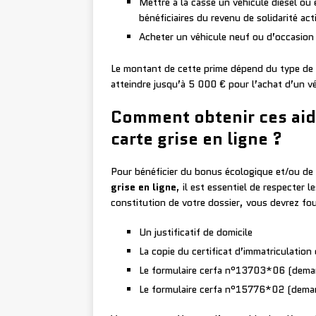
Mettre à la casse un véhicule diesel ou 
bénéficiaires du revenu de solidarité act
Acheter un véhicule neuf ou d’occasion
Le montant de cette prime dépend du type de v
atteindre jusqu’à 5 000 € pour l’achat d’un vé
Comment obtenir ces aid
carte grise en ligne ?
Pour bénéficier du bonus écologique et/ou de 
grise en ligne
, il est essentiel de respecter 
constitution de votre dossier, vous devrez fo
Un justificatif de domicile
La copie du certificat d’immatriculation
Le formulaire cerfa n°13703*06 (deman
Le formulaire cerfa n°15776*02 (demand