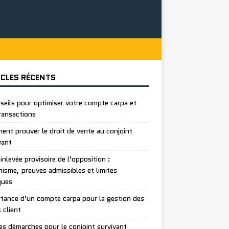
ICLES RÉCENTS
seils pour optimiser votre compte carpa et
ransactions
nt prouver le droit de vente au conjoint
vant
inlevée provisoire de l’opposition :
isme, preuves admissibles et limites
ques
tance d’un compte carpa pour la gestion des
 client
es démarches pour le conjoint survivant