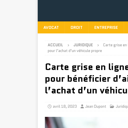
AVOCAT
DROIT
ENTREPRISE
ACCUEIL
JURIDIQUE
Carte grise en 
pour l’achat d’un véhicule propre
Carte grise en ligne
pour bénéficier d’a
l’achat d’un véhicu
avril 18, 2023
Jean Dupont
Juridiq