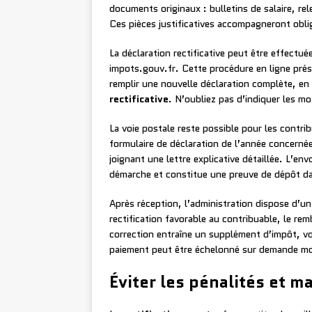
documents originaux : bulletins de salaire, re
Ces pièces justificatives accompagneront obli
La déclaration rectificative peut être effectué
impots.gouv.fr. Cette procédure en ligne prése
remplir une nouvelle déclaration complète, en
rectificative
. N’oubliez pas d’indiquer les m
La voie postale reste possible pour les contri
formulaire de déclaration de l’année concernée
joignant une lettre explicative détaillée. L’e
démarche et constitue une preuve de dépôt dan
Après réception, l’administration dispose d’un
rectification favorable au contribuable, le re
correction entraîne un supplément d’impôt, vo
paiement peut être échelonné sur demande mot
Éviter les pénalités et m