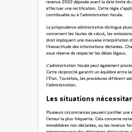
revenus 2022 déposée avant la date limite d
effectuer une rectification. Cette règle s’app
contribuable ou à l’administration fiscale.
La jurisprudence administrative distingue plusi
concernent les fautes de calcul, les omissions 
droit impliquent une mauvaise interprétation d
l’inexactitude des informations déclarées. Ch
sous réserve de respecter les délais légaux.
L’administration fiscale peut également procéd
Cette réciprocité garantit un équilibre entre l
l’État. Toutefois, les procédures diffèrent sel
l’administration.
Les situations nécessitan
Plusieurs circonstances peuvent justifier une
l’erreur la plus fréquente. Cela concerne not
immobilières non déclarées, ou les revenus fo
méconnaissance des obligations déclaratives o