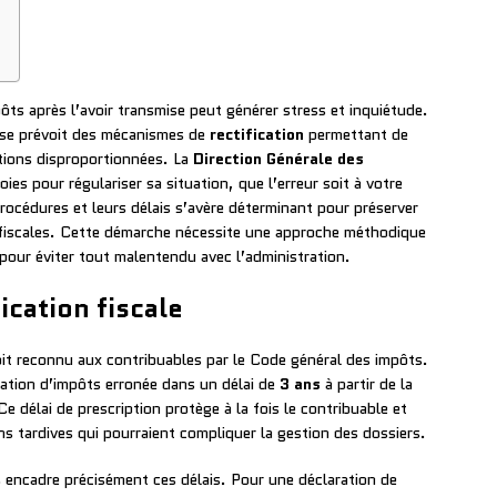
ôts après l’avoir transmise peut générer stress et inquiétude.
aise prévoit des mécanismes de
rectification
permettant de
ctions disproportionnées. La
Direction Générale des
oies pour régulariser sa situation, que l’erreur soit à votre
rocédures et leurs délais s’avère déterminant pour préserver
s fiscales. Cette démarche nécessite une approche méthodique
 pour éviter tout malentendu avec l’administration.
fication fiscale
it reconnu aux contribuables par le Code général des impôts.
ation d’impôts erronée dans un délai de
3 ans
à partir de la
 Ce délai de prescription protège à la fois le contribuable et
ons tardives qui pourraient compliquer la gestion des dossiers.
s encadre précisément ces délais. Pour une déclaration de