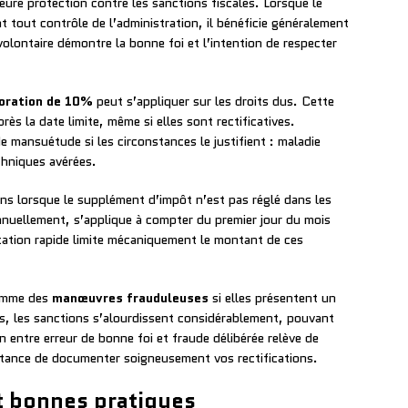
eure protection contre les sanctions fiscales. Lorsque le
t tout contrôle de l’administration, il bénéficie généralement
olontaire démontre la bonne foi et l’intention de respecter
oration de 10%
peut s’appliquer sur les droits dus. Cette
ès la date limite, même si elles sont rectificatives.
e mansuétude si les circonstances le justifient : maladie
echniques avérées.
ons lorsque le supplément d’impôt n’est pas réglé dans les
 annuellement, s’applique à compter du premier jour du mois
ication rapide limite mécaniquement le montant de ces
comme des
manœuvres frauduleuses
si elles présentent un
cas, les sanctions s’alourdissent considérablement, pouvant
n entre erreur de bonne foi et fraude délibérée relève de
portance de documenter soigneusement vos rectifications.
t bonnes pratiques