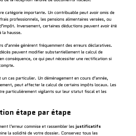
re catégorie importante. Un contribuable peut avoir omis de
rais professionnels, les pensions alimentaires versées, ou
 d’impôt. Inversement, certaines déductions peuvent avoir été
à la hausse.
urs d’année génèrent fréquemment des erreurs déclaratives.
décès peuvent modifier substantiellement le calcul de
 en conséquence, ce qui peut nécessiter une rectification si
 compte.
ent un cas particulier. Un déménagement en cours d’année,
ement, peut affecter le calcul de certains impôts locaux. Les
e particulièrement vigilants sur leur statut fiscal et les
ation étape par étape
ément l’erreur commise et rassembler les
justificatifs
ine la solidité de votre dossier. Conservez tous les