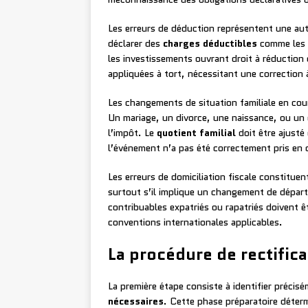
Les erreurs de déduction représentent une aut
déclarer des
charges déductibles
comme les f
les investissements ouvrant droit à réduction
appliquées à tort, nécessitant une correction 
Les changements de situation familiale en co
Un mariage, un divorce, une naissance, ou un 
l’impôt. Le
quotient familial
doit être ajusté
l’événement n’a pas été correctement pris en
Les erreurs de domiciliation fiscale constitu
surtout s’il implique un changement de départ
contribuables expatriés ou rapatriés doivent êtr
conventions internationales applicables.
La procédure de rectific
La première étape consiste à identifier précis
nécessaires
. Cette phase préparatoire déterm