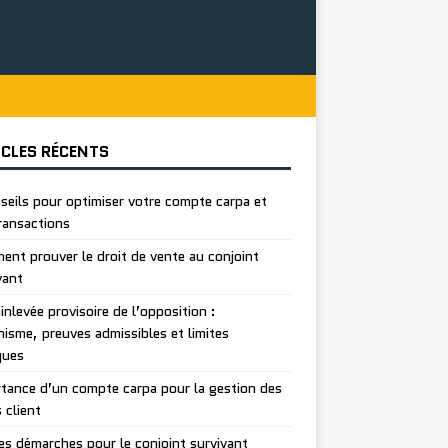
ICLES RÉCENTS
seils pour optimiser votre compte carpa et
ransactions
nt prouver le droit de vente au conjoint
vant
inlevée provisoire de l’opposition :
isme, preuves admissibles et limites
ques
tance d’un compte carpa pour la gestion des
 client
es démarches pour le conjoint survivant