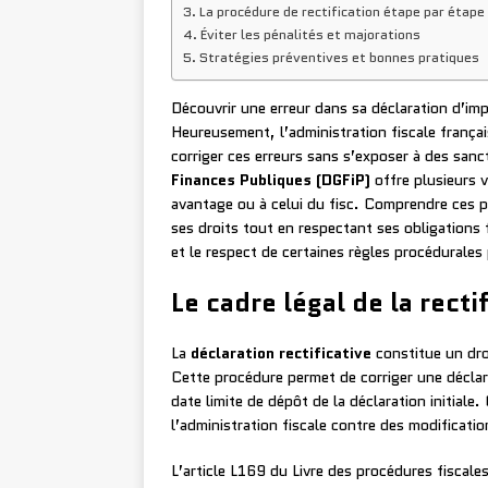
La procédure de rectification étape par étape
Éviter les pénalités et majorations
Stratégies préventives et bonnes pratiques
Découvrir une erreur dans sa déclaration d’imp
Heureusement, l’administration fiscale franç
corriger ces erreurs sans s’exposer à des san
Finances Publiques (DGFiP)
offre plusieurs v
avantage ou à celui du fisc. Comprendre ces p
ses droits tout en respectant ses obligation
et le respect de certaines règles procédurales
Le cadre légal de la recti
La
déclaration rectificative
constitue un dro
Cette procédure permet de corriger une déclar
date limite de dépôt de la déclaration initiale.
l’administration fiscale contre des modificati
L’article L169 du Livre des procédures fiscale