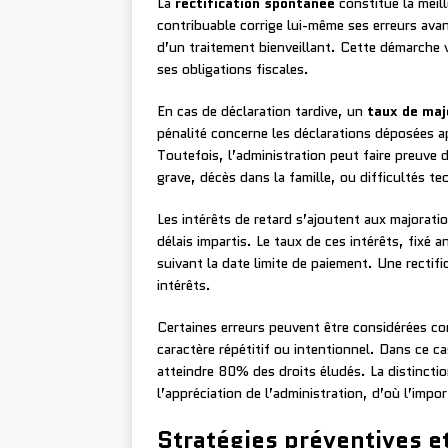
La
rectification spontanée
constitue la meill
contribuable corrige lui-même ses erreurs avan
d’un traitement bienveillant. Cette démarche v
ses obligations fiscales.
En cas de déclaration tardive, un
taux de maj
pénalité concerne les déclarations déposées apr
Toutefois, l’administration peut faire preuve d
grave, décès dans la famille, ou difficultés t
Les intérêts de retard s’ajoutent aux majorati
délais impartis. Le taux de ces intérêts, fixé
suivant la date limite de paiement. Une rectif
intérêts.
Certaines erreurs peuvent être considérées 
caractère répétitif ou intentionnel. Dans ce 
atteindre 80% des droits éludés. La distinctio
l’appréciation de l’administration, d’où l’im
Stratégies préventives e