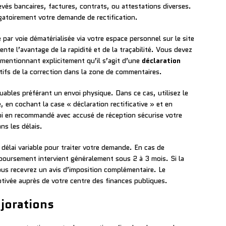
levés bancaires, factures, contrats, ou attestations diverses.
gatoirement votre demande de rectification.
e par voie dématérialisée via votre espace personnel sur le site
nte l’avantage de la rapidité et de la traçabilité. Vous devez
 mentionnant explicitement qu’il s’agit d’une
déclaration
otifs de la correction dans la zone de commentaires.
buables préférant un envoi physique. Dans ce cas, utilisez le
, en cochant la case « déclaration rectificative » et en
nvoi en recommandé avec accusé de réception sécurise votre
s les délais.
 délai variable pour traiter votre demande. En cas de
mboursement intervient généralement sous 2 à 3 mois. Si la
us recevrez un avis d’imposition complémentaire. Le
ivée auprès de votre centre des finances publiques.
ajorations