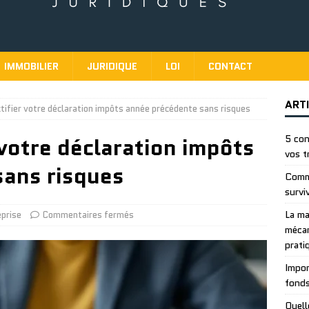
IMMOBILIER
JURIDIQUE
LOI
CONTACT
ART
ifier votre déclaration impôts année précédente sans risques
votre déclaration impôts
5 con
vos t
sans risques
Comme
survi
La ma
eprise
Commentaires fermés
mécan
prati
Impor
fonds
Quell