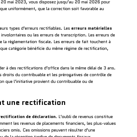
u 20 mai 2023, vous disposez jusqu’au 20 mai 2026 pour
lique uniformément, que la correction soit favorable au
eurs types d’erreurs rectifiables. Les
erreurs matérielles
involontaires ou les erreurs de transcription. Les erreurs de
e la réglementation fiscale. Les erreurs de fait touchent à
aque catégorie bénéficie du même régime de rectification,
er à des rectifications d’office dans le même délai de 3 ans.
es droits du contribuable et les prérogatives de contrôle de
on que l’initiative provient du contribuable ou de
t une rectification
rectification de déclaration
. L’oubli de revenus constitue
amment les revenus de placements financiers, les plus-values
nciers omis. Ces omissions peuvent résulter d’une
u de la réception tardive de documents fiscaux.