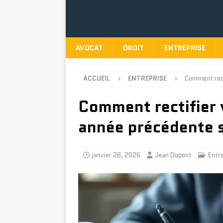
AVOCAT
DROIT
ENTREPRISE
ACCUEIL
ENTREPRISE
Comment rect
Comment rectifier 
année précédente 
janvier 28, 2026
Jean Dupont
Entr