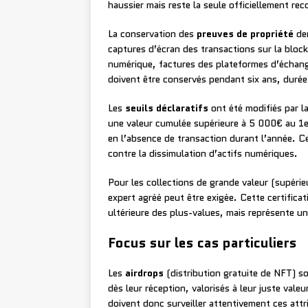
haussier mais reste la seule officiellement re
La conservation des
preuves de propriété
dem
captures d’écran des transactions sur la blockc
numérique, factures des plateformes d’échan
doivent être conservés pendant six ans, durée 
Les
seuils déclaratifs
ont été modifiés par 
une valeur cumulée supérieure à 5 000€ au 1er
en l’absence de transaction durant l’année. Ce
contre la dissimulation d’actifs numériques.
Pour les collections de grande valeur (supér
expert agréé peut être exigée. Cette certifica
ultérieure des plus-values, mais représente u
Focus sur les cas particuliers
Les
airdrops
(distribution gratuite de NFT) 
dès leur réception, valorisés à leur juste val
doivent donc surveiller attentivement ces attr