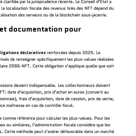
é clarifiée par la jurisprudence récente. Le Conseil d’État a
a localisation fiscale des revenus tirés des NFT dépend du
ocalisation des serveurs ou de la blockchain sous-jacente.
s et documentation pour
ligations déclaratives
renforcées depuis 2025. La
mais de renseigner spécifiquement les plus-values réalisées
aire 2086-NFT. Cette obligation s’applique quelle que soit
essions devient indispensable. Les collectionneurs doivent
FT: date d’acquisition, prix d’achat en euros (converti au
omonnaie), frais d’acquisition, date de cession, prix de vente,
ièce maîtresse en cas de contrôle fiscal.
se comme référence pour calculer les plus-values. Pour les
s ou similaires, l’administration fiscale considère que les
és. Cette méthode peut s’avérer défavorable dans un marché