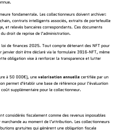
connue.
eure fondamentale. Les collectionneurs doivent archiver:
hain, contrats intelligents associés, extraits de portefeuille
ge, et relevés bancaires correspondants. Ces documents
du droit de reprise de l’administration.
la loi de finances 2025. Tout compte détenant des NFT pour
 janvier doit être déclaré via le formulaire 3916-NFT, même
tte obligation vise à renforcer la transparence et lutter
ieure à 50 000€), une
valorisation annuelle
certifiée par un
tion permet d’établir une base de référence pour l’évaluation
n coût supplémentaire pour le collectionneur.
sont considérés fiscalement comme des revenus imposables
eur marchande au moment de l’attribution. Les collectionneurs
ibutions gratuites qui génèrent une obligation fiscale