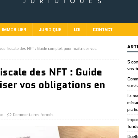
IMMOBILIER
JURIDIQUE
LOI
CONTACT
ART
e fiscale des NFT : Guide complet pour maîtriser vos
5 con
scale des NFT : Guide
vos t
Comme
iser vos obligations en
survi
La ma
mécan
prati
ue
Commentaires fermés
Impor
fonds
Quell