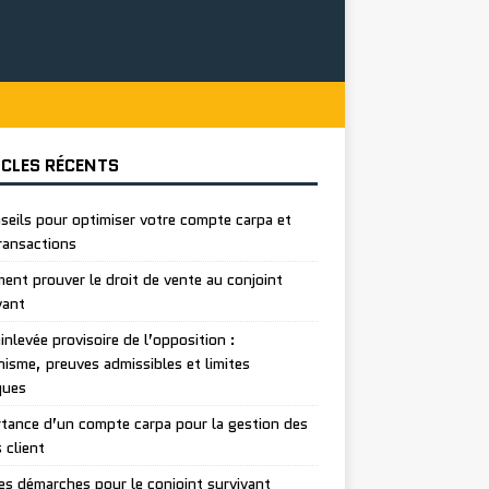
ICLES RÉCENTS
seils pour optimiser votre compte carpa et
ransactions
nt prouver le droit de vente au conjoint
vant
inlevée provisoire de l’opposition :
isme, preuves admissibles et limites
ques
tance d’un compte carpa pour la gestion des
 client
es démarches pour le conjoint survivant