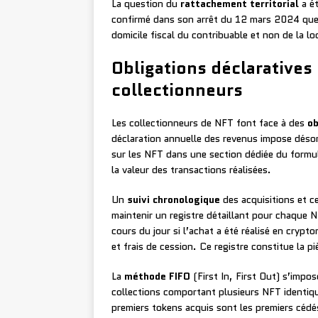
La question du
rattachement territorial
a ét
confirmé dans son arrêt du 12 mars 2024 que l
domicile fiscal du contribuable et non de la l
Obligations déclarative
collectionneurs
Les collectionneurs de NFT font face à des
ob
déclaration annuelle des revenus impose désor
sur les NFT dans une section dédiée du formul
la valeur des transactions réalisées.
Un
suivi chronologique
des acquisitions et c
maintenir un registre détaillant pour chaque N
cours du jour si l’achat a été réalisé en crypt
et frais de cession. Ce registre constitue la p
La
méthode FIFO
(First In, First Out) s’impo
collections comportant plusieurs NFT identique
premiers tokens acquis sont les premiers céd