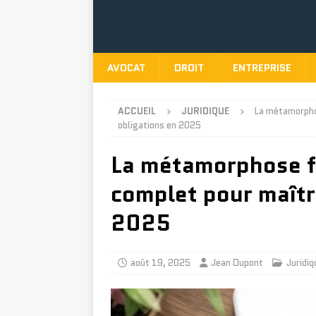
AVOCAT
DROIT
ENTREPRISE
ACCUEIL
JURIDIQUE
La métamorphos
obligations en 2025
La métamorphose fi
complet pour maîtr
2025
août 19, 2025
Jean Dupont
Juridiq