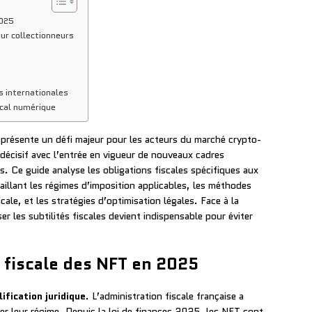
2025
ur collectionneurs
s internationales
scal numérique
présente un défi majeur pour les acteurs du marché crypto-
écisif avec l’entrée en vigueur de nouveaux cadres
. Ce guide analyse les obligations fiscales spécifiques aux
illant les régimes d’imposition applicables, les méthodes
cale, et les stratégies d’optimisation légales. Face à la
er les subtilités fiscales devient indispensable pour éviter
t fiscale des NFT en 2025
lification juridique
. L’administration fiscale française a
ier leur régime. Depuis la loi de finances 2025, les NFT sont