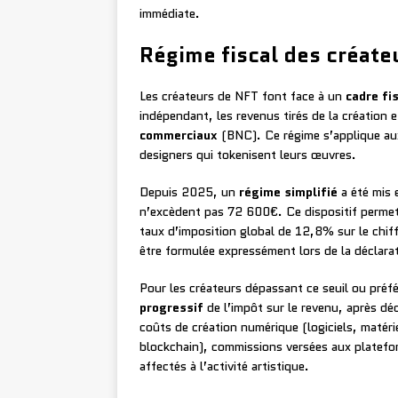
immédiate.
Régime fiscal des créateu
Les créateurs de NFT font face à un
cadre fi
indépendant, les revenus tirés de la création e
commerciaux
(BNC). Ce régime s’applique aux
designers qui tokenisent leurs œuvres.
Depuis 2025, un
régime simplifié
a été mis 
n’excèdent pas 72 600€. Ce dispositif permet d
taux d’imposition global de 12,8% sur le chiff
être formulée expressément lors de la déclara
Pour les créateurs dépassant ce seuil ou préfé
progressif
de l’impôt sur le revenu, après déd
coûts de création numérique (logiciels, matérie
blockchain), commissions versées aux platefor
affectés à l’activité artistique.