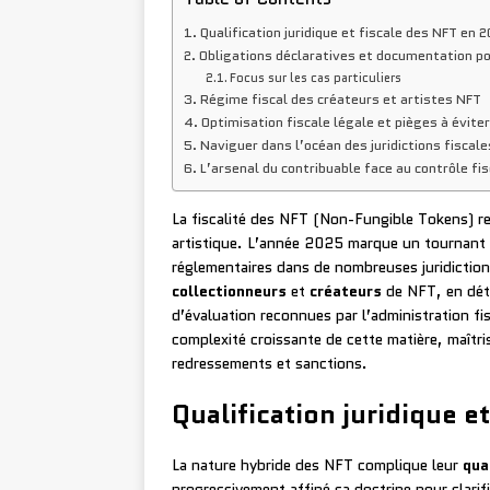
Qualification juridique et fiscale des NFT en 
Obligations déclaratives et documentation po
Focus sur les cas particuliers
Régime fiscal des créateurs et artistes NFT
Optimisation fiscale légale et pièges à éviter
Naviguer dans l’océan des juridictions fiscale
L’arsenal du contribuable face au contrôle fi
La fiscalité des NFT (Non-Fungible Tokens) re
artistique. L’année 2025 marque un tournant d
réglementaires dans de nombreuses juridictions
collectionneurs
et
créateurs
de NFT, en déta
d’évaluation reconnues par l’administration fis
complexité croissante de cette matière, maîtris
redressements et sanctions.
Qualification juridique e
La nature hybride des NFT complique leur
qua
progressivement affiné sa doctrine pour clarif