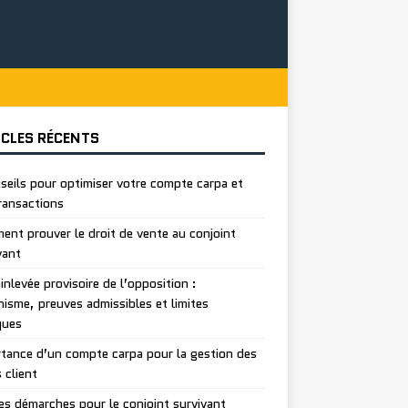
ICLES RÉCENTS
seils pour optimiser votre compte carpa et
ransactions
nt prouver le droit de vente au conjoint
vant
inlevée provisoire de l’opposition :
isme, preuves admissibles et limites
ques
tance d’un compte carpa pour la gestion des
 client
es démarches pour le conjoint survivant