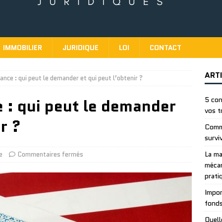
IMMOBILIER
JURIDIQUE
LOI
CONTACT
ART
ance : qui peut le demander et qui peut l’obtenir ?
e : qui peut le demander
5 con
vos t
r ?
Comme
survi
La ma
e
Commentaires fermés
mécan
prati
Impor
fonds
Quell