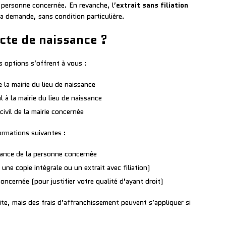
la personne concernée. En revanche, l’
extrait sans filiation
la demande, sans condition particulière.
te de naissance ?
 options s’offrent à vous :
 la mairie du lieu de naissance
 à la mairie du lieu de naissance
civil de la mairie concernée
ormations suivantes :
sance de la personne concernée
ne copie intégrale ou un extrait avec filiation)
oncernée (pour justifier votre qualité d’ayant droit)
ite, mais des frais d’affranchissement peuvent s’appliquer si