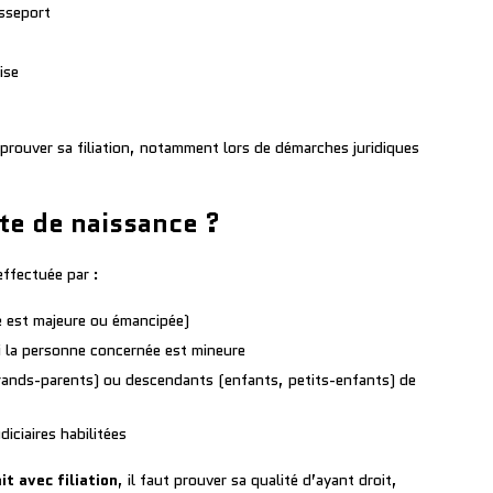
sseport
ise
 prouver sa filiation, notamment lors de démarches juridiques
te de naissance ?
ffectuée par :
le est majeure ou émancipée)
si la personne concernée est mineure
grands-parents) ou descendants (enfants, petits-enfants) de
diciaires habilitées
it avec filiation
, il faut prouver sa qualité d’ayant droit,