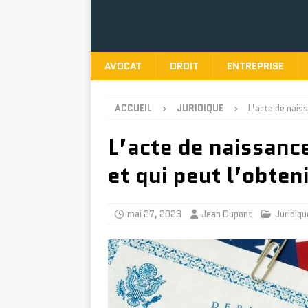
AVOCAT
DROIT
ENTREPRISE
ACCUEIL
JURIDIQUE
L’acte de naiss
L’acte de naissanc
et qui peut l’obteni
mai 27, 2023
Jean Dupont
Juridiqu