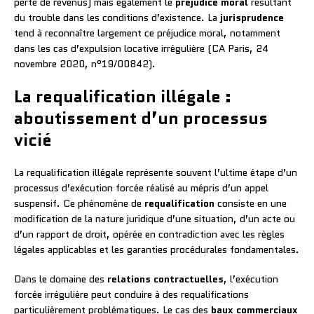
perte de revenus) mais également le
préjudice moral
résultant
du trouble dans les conditions d’existence. La
jurisprudence
tend à reconnaître largement ce préjudice moral, notamment
dans les cas d’expulsion locative irrégulière (CA Paris, 24
novembre 2020, n°19/00842).
La requalification illégale :
aboutissement d’un processus
vicié
La requalification illégale représente souvent l’ultime étape d’un
processus d’exécution forcée réalisé au mépris d’un appel
suspensif. Ce phénomène de
requalification
consiste en une
modification de la nature juridique d’une situation, d’un acte ou
d’un rapport de droit, opérée en contradiction avec les règles
légales applicables et les garanties procédurales fondamentales.
Dans le domaine des
relations contractuelles
, l’exécution
forcée irrégulière peut conduire à des requalifications
particulièrement problématiques. Le cas des
baux commerciaux