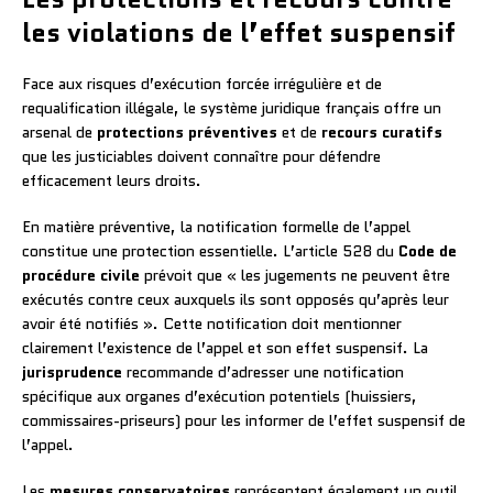
les violations de l’effet suspensif
Face aux risques d’exécution forcée irrégulière et de
requalification illégale, le système juridique français offre un
arsenal de
protections préventives
et de
recours curatifs
que les justiciables doivent connaître pour défendre
efficacement leurs droits.
En matière préventive, la notification formelle de l’appel
constitue une protection essentielle. L’article 528 du
Code de
procédure civile
prévoit que « les jugements ne peuvent être
exécutés contre ceux auxquels ils sont opposés qu’après leur
avoir été notifiés ». Cette notification doit mentionner
clairement l’existence de l’appel et son effet suspensif. La
jurisprudence
recommande d’adresser une notification
spécifique aux organes d’exécution potentiels (huissiers,
commissaires-priseurs) pour les informer de l’effet suspensif de
l’appel.
Les
mesures conservatoires
représentent également un outil