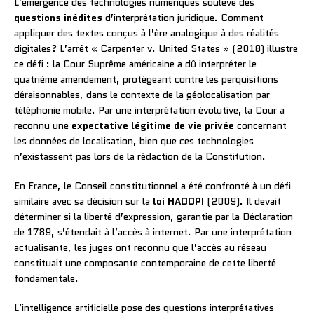
L’émergence des technologies numériques soulève des
questions inédites
d’interprétation juridique. Comment
appliquer des textes conçus à l’ère analogique à des réalités
digitales? L’arrêt « Carpenter v. United States » (2018) illustre
ce défi : la Cour Suprême américaine a dû interpréter le
quatrième amendement, protégeant contre les perquisitions
déraisonnables, dans le contexte de la géolocalisation par
téléphonie mobile. Par une interprétation évolutive, la Cour a
reconnu une
expectative légitime de vie privée
concernant
les données de localisation, bien que ces technologies
n’existassent pas lors de la rédaction de la Constitution.
En France, le Conseil constitutionnel a été confronté à un défi
similaire avec sa décision sur la
loi HADOPI
(2009). Il devait
déterminer si la liberté d’expression, garantie par la Déclaration
de 1789, s’étendait à l’accès à internet. Par une interprétation
actualisante, les juges ont reconnu que l’accès au réseau
constituait une composante contemporaine de cette liberté
fondamentale.
L’intelligence artificielle pose des questions interprétatives