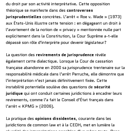
du droit par son activité interprétative. Cette opposition
théorique se manifeste dans des
controverses
jurisprudentielles
concrètes. L’arrêt « Roe v. Wade » (1973)
aux États-Unis illustre cette tension : en dégageant un droit à
l’avortement de la notion de « privacy » mentionnée nulle part
explicitement dans la Constitution, la Cour Suprême a-t-elle
dépassé son rôle d’interprète pour devenir législateur?
La question des
revirements de jurisprudence
révèle
également cette dialectique. Lorsque la Cour de cassation
française abandonne en 2000 sa jurisprudence trentenaire sur la
responsabilité médicale dans l’arrêt Perruche, elle démontre que
l’interprétation n’est jamais définitivement fixée. Cette
instabilité potentielle soulève des questions de
sécurité
juridique
qui ont conduit certaines juridictions à encadrer leurs
revirements, comme l’a fait le Conseil d’État français dans
l’arrêt « KPMG » (2006).
La pratique des
opinions dissidentes
, courante dans les
juridictions de common law et à la CEDH, met en lumière la