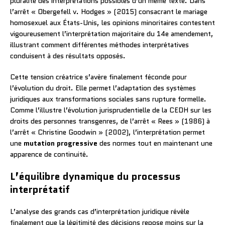
pluralité des interprétations possibles d’un même texte. Dans
l’arrêt « Obergefell v. Hodges » (2015) consacrant le mariage
homosexuel aux États-Unis, les opinions minoritaires contestent
vigoureusement l’interprétation majoritaire du 14e amendement,
illustrant comment différentes méthodes interprétatives
conduisent à des résultats opposés.
Cette tension créatrice s’avère finalement féconde pour
l’évolution du droit. Elle permet l’adaptation des systèmes
juridiques aux transformations sociales sans rupture formelle.
Comme l’illustre l’évolution jurisprudentielle de la CEDH sur les
droits des personnes transgenres, de l’arrêt « Rees » (1986) à
l’arrêt « Christine Goodwin » (2002), l’interprétation permet
une
mutation progressive
des normes tout en maintenant une
apparence de continuité.
L’équilibre dynamique du processus
interprétatif
L’analyse des grands cas d’interprétation juridique révèle
finalement que la légitimité des décisions repose moins sur la