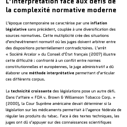
L’interprétation face aux défis de
la complexité normative moderne
L’époque contemporaine se caractérise par une
inflation
législative
sans précédent, couplée à une diversification des
sources normatives. Cette multiplicité crée des situations
d’enchevêtrement normatif où les juges doivent arbitrer entre
des dispositions potentiellement contradictoires. L’arrêt
« Société Arcelor » du Conseil d’État français (2007) illustre
cette difficulté : confronté à un conflit entre normes
constitutionnelles et européennes, le juge administratif a dû
élaborer une
méthode interprétative
permettant d’articuler
ces différents corpus.
La
technicité croissante
des législations pose un autre défi.
Dans l’affaire « FDA v. Brown & Williamson Tobacco Corp. »
(2000), la Cour Suprême américaine devait déterminer si la
législation sur les médicaments permettait à l’agence fédérale de
réguler les produits du tabac. Face à des textes techniques, les
juges ont dû s’appuyer sur des connaissances scientifiques