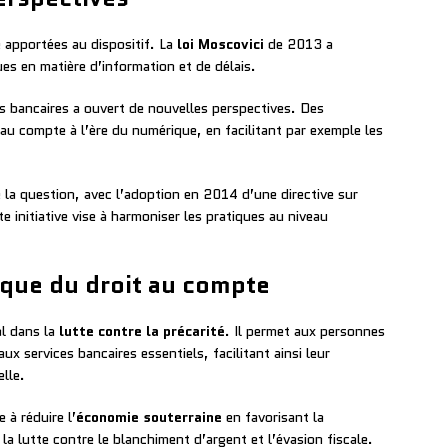
é apportées au dispositif. La
loi Moscovici
de 2013 a
s en matière d’information et de délais.
s bancaires a ouvert de nouvelles perspectives. Des
 au compte à l’ère du numérique, en facilitant par exemple les
 la question, avec l’adoption en 2014 d’une directive sur
 initiative vise à harmoniser les pratiques au niveau
ique du droit au compte
al dans la
lutte contre la précarité
. Il permet aux personnes
ux services bancaires essentiels, facilitant ainsi leur
elle.
 à réduire l’
économie souterraine
en favorisant la
à la lutte contre le blanchiment d’argent et l’évasion fiscale.