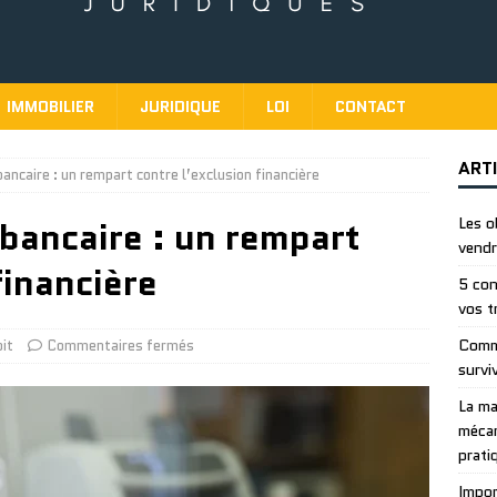
IMMOBILIER
JURIDIQUE
LOI
CONTACT
ART
bancaire : un rempart contre l’exclusion financière
 bancaire : un rempart
Les o
vendr
financière
5 con
vos t
Comme
it
Commentaires fermés
survi
La ma
mécan
prati
Impor