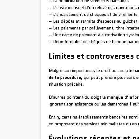
– La domiciliation de virements bancaires
– L’envoi mensuel d’un relevé des opérations
– L’encaissement de chèques et de virements 
– Les dépôts et retraits d’espèces au guichet
– Les paiements par prélèvement, titre interb
– Une carte de paiement à autorisation systé
– Deux formules de chèques de banque par m
Limites et controverses d
Malgré son importance, le droit au compte banc
de la procédure
, qui peut prendre plusieurs 
situation précaire.
D’autres pointent du doigt le
manque d’info
ignorent son existence ou les démarches à suiv
Enfin, certains établissements bancaires son
en proposant des services minimalistes ou en m
Évolutions récentes et p