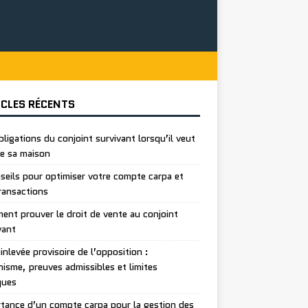
ICLES RÉCENTS
bligations du conjoint survivant lorsqu’il veut
e sa maison
seils pour optimiser votre compte carpa et
ransactions
nt prouver le droit de vente au conjoint
vant
inlevée provisoire de l’opposition :
isme, preuves admissibles et limites
ques
tance d’un compte carpa pour la gestion des