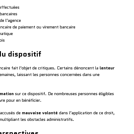
 effectuées
bancaires
 de l’agence
ancaire de paiement ou virement bancaire
matique
ois
u dispositif
aire fait l’objet de critiques. Certains dénoncent la
lenteur
semaines, laissant les personnes concernées dans une
rmation
sur ce dispositif. De nombreuses personnes éligibles
re pour en bénéficier.
t accusés de
mauvaise volonté
dans l’application de ce droit,
ultipliant les obstacles administratifs.
erspectives