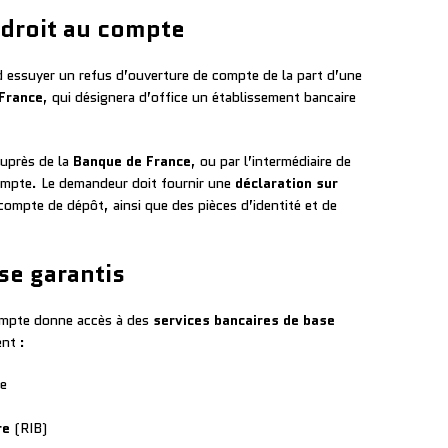
 droit au compte
rd essuyer un refus d’ouverture de compte de la part d’une
France
, qui désignera d’office un établissement bancaire
auprès de la
Banque de France
, ou par l’intermédiaire de
compte. Le demandeur doit fournir une
déclaration sur
compte de dépôt, ainsi que des pièces d’identité et de
se garantis
compte donne accès à des
services bancaires de base
nt :
te
re
(RIB)