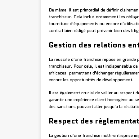
De même, il est primordial de définir clairemen
franchiseur. Cela inclut notamment les obliga
fourniture d’équipements ou encore d’utilisa
contrat bien rédigé peut prévenir bien des litig
Gestion des relations en
La réussite d’une franchise repose en grande pa
franchiseur. Pour cela, il est indispensable d
efficaces, permettant d’échanger régulièremen
encore les opportunités de développement.
Il est également crucial de veiller au respect 
garantir une expérience client homogène au se
des sanctions pouvant aller jusqu’à la résiliat
Respect des réglementati
La gestion d’une franchise multi-entreprise 