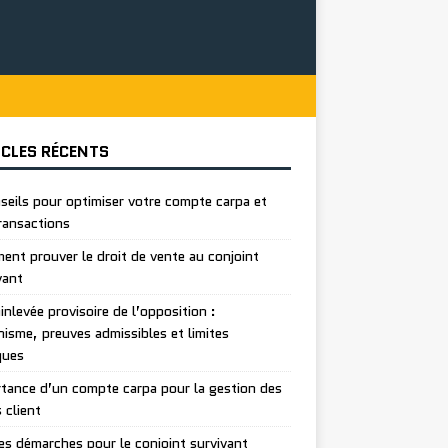
ICLES RÉCENTS
seils pour optimiser votre compte carpa et
ransactions
nt prouver le droit de vente au conjoint
vant
inlevée provisoire de l’opposition :
isme, preuves admissibles et limites
ques
tance d’un compte carpa pour la gestion des
 client
es démarches pour le conjoint survivant