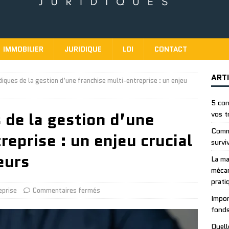
IMMOBILIER
JURIDIQUE
LOI
CONTACT
ART
idiques de la gestion d’une franchise multi-entreprise : un enjeu
5 con
s de la gestion d’une
vos t
Comme
reprise : un enjeu crucial
survi
eurs
La ma
mécan
prati
eprise
Commentaires fermés
Impor
fonds
Quell