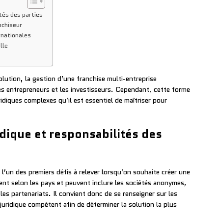
ités des parties
nchiseur
rnationales
lle
lution, la gestion d’une franchise multi-entreprise
s entrepreneurs et les investisseurs. Cependant, cette forme
idiques complexes qu’il est essentiel de maîtriser pour
idique et responsabilités des
 l’un des premiers défis à relever lorsqu’on souhaite créer une
ient selon les pays et peuvent inclure les sociétés anonymes,
 les partenariats. Il convient donc de se renseigner sur les
 juridique compétent afin de déterminer la solution la plus