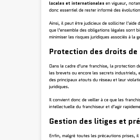
locales et internationales
en vigueur, notam
donc essentiel de rester informé des évolution
Ainsi, il peut être judicieux de solliciter l’aid
que l’ensemble des obligations légales sont b
minimiser les risques juridiques associés à la 
Protection des droits de 
Dans le cadre d’une franchise, la protection 
les brevets ou encore les secrets industriels, 
des principaux atouts du réseau et leur violat
juridiques.
Il convient donc de veiller à ce que les franc
intellectuelle du franchiseur et d’agir rapidem
Gestion des litiges et pr
Enfin, malgré toutes les précautions prises, il