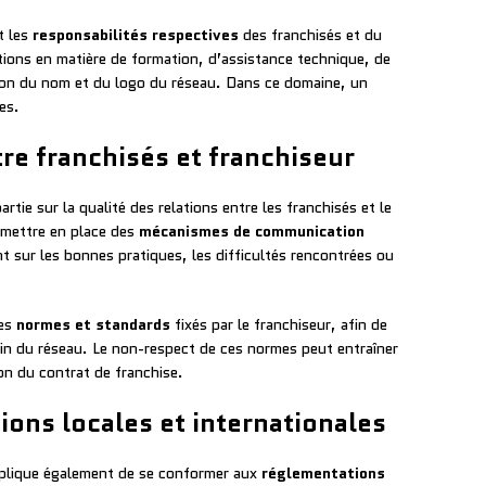
t les
responsabilités respectives
des franchisés et du
tions en matière de formation, d’assistance technique, de
tion du nom et du logo du réseau. Dans ce domaine, un
es.
tre franchisés et franchiseur
rtie sur la qualité des relations entre les franchisés et le
e mettre en place des
mécanismes de communication
t sur les bonnes pratiques, les difficultés rencontrées ou
des
normes et standards
fixés par le franchiseur, afin de
in du réseau. Le non-respect de ces normes peut entraîner
ion du contrat de franchise.
ons locales et internationales
implique également de se conformer aux
réglementations