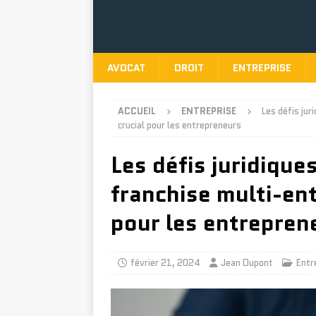
AVOCAT
DROIT
ENTREPRISE
ACCUEIL
ENTREPRISE
Les défis jur
crucial pour les entrepreneurs
Les défis juridique
franchise multi-ent
pour les entrepren
février 21, 2024
Jean Dupont
Entr