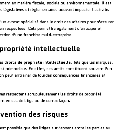
ment en matière fiscale, sociale ou environnementale. Il est
s législatives et réglementaires pouvant impacter l’activité.
e d’un avocat spécialisé dans le droit des affaires pour s’assurer
ien respectées. Cela permettra également d’anticiper et
gestion d’une franchise multi-entreprise.
propriété intellectuelle
des
droits de propriété intellectuelle
, tels que les marques,
est primordiale. En effet, ces actifs constituent souvent l’un
ion peut entraîner de lourdes conséquences financières et
hisés respectent scrupuleusement les droits de propriété
ent en cas de litige ou de contrefaçon.
évention des risques
 est possible que des litiges surviennent entre les parties au