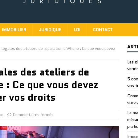
IMMOBILIER
JURIDIQUE
LOI
CONTACT
ART
s légales des ateliers de réparation d’iPhone : Ce que vous devez
Les o
ales des ateliers de
vendr
5 con
e : Ce que vous devez
vos t
r vos droits
Comme
survi
La ma
ue
Commentaires fermés
mécan
prati
Impor