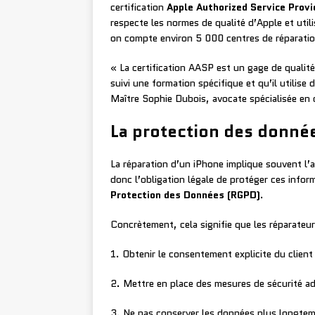
certification
Apple Authorized Service Provi
respecte les normes de qualité d’Apple et utili
on compte environ 5 000 centres de réparatio
« La certification AASP est un gage de qualit
suivi une formation spécifique et qu’il utilise
Maître Sophie Dubois, avocate spécialisée en
La protection des donnée
La réparation d’un iPhone implique souvent l’
donc l’obligation légale de protéger ces inf
Protection des Données (RGPD)
.
Concrètement, cela signifie que les réparateur
1. Obtenir le consentement explicite du clien
2. Mettre en place des mesures de sécurité a
3. Ne pas conserver les données plus longtem