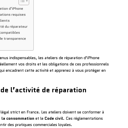
ation d’iPhone
cations requises
lients
ité du réparateur
u compatibles
 de transparence
s indispensables, les ateliers de réparation d’iPhone
éellement vos droits et les obligations de ces professionnels
qui encadrent cette activité et apprenez à vous protéger en
de l’activité de réparation
légal strict en France. Les ateliers doivent se conformer à
e la consommation
et le
Code civil
. Ces réglementations
ntir des pratiques commerciales loyales.