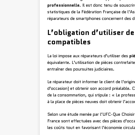
professionnelle
. Il est donc tenu de souscri
statistiques de la Fédération Française de l’A
réparateurs de smartphones concernent des d
L’obligation d’utiliser d
compatibles
La loi impose aux réparateurs d’utiliser des
pi
équivalente. L’utilisation de pièces contrefait
entraîner des poursuites judiciaires.
Le réparateur doit informer le client de l’orig
d’occasion) et obtenir son accord préalable. C
de la consommation, qui stipule : « Le profess
à la place de pièces neuves doit obtenir l’acc
Selon une étude menée par l’UFC-Que Choisi
France sont effectuées avec des pièces d’occa
les coûts tout en favorisant l’économie circula