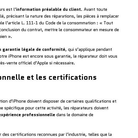
rs est l’
information préalable du client
. Avant toute
llé, précisant la nature des réparations, les pièces à remplacer
pule l’article L. 111-1 du Code de la consommation : « Tout
a conclusion du contrat, mettre le consommateur en mesure de
bien ».
la
garantie légale de conformité
, qui s’applique pendant
otre iPhone est encore sous garantie, le réparateur doit vous
rès-vente officiel d’Apple si nécessaire.
onnelle et les certifications
ation d’iPhone doivent disposer de certaines qualifications et
ôme spécifique pour cette activité, les réparateurs doivent
expérience professionnelle
dans le domaine de
des certifications reconnues par l’industrie, telles que la