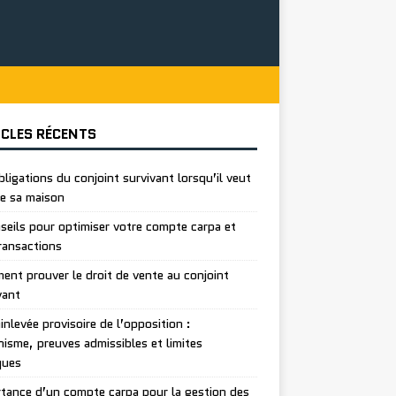
ICLES RÉCENTS
bligations du conjoint survivant lorsqu’il veut
e sa maison
seils pour optimiser votre compte carpa et
ransactions
nt prouver le droit de vente au conjoint
vant
inlevée provisoire de l’opposition :
isme, preuves admissibles et limites
ques
tance d’un compte carpa pour la gestion des