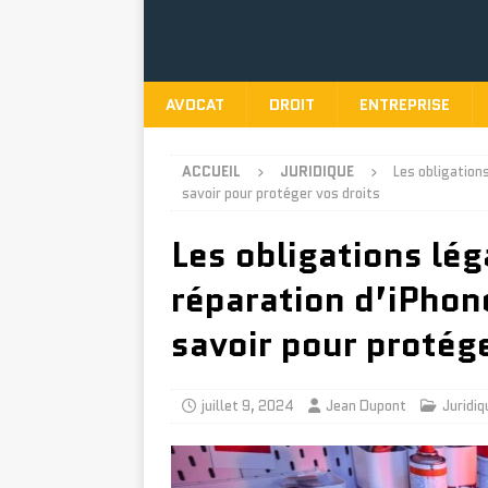
AVOCAT
DROIT
ENTREPRISE
ACCUEIL
JURIDIQUE
Les obligation
savoir pour protéger vos droits
Les obligations lég
réparation d’iPhon
savoir pour protége
juillet 9, 2024
Jean Dupont
Juridiq