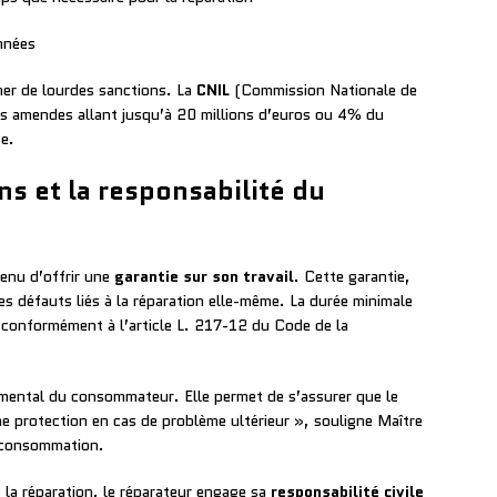
onnées
ner de lourdes sanctions. La
CNIL
(Commission Nationale de
des amendes allant jusqu’à 20 millions d’euros ou 4% du
se.
ns et la responsabilité du
tenu d’offrir une
garantie sur son travail
. Cette garantie,
les défauts liés à la réparation elle-même. La durée minimale
 conformément à l’article L. 217-12 du Code de la
amental du consommateur. Elle permet de s’assurer que le
ne protection en cas de problème ultérieur », souligne Maître
a consommation.
la réparation, le réparateur engage sa
responsabilité civile