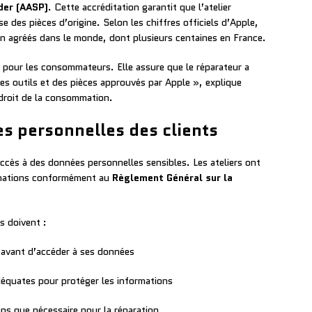
der (AASP)
. Cette accréditation garantit que l’atelier
se des pièces d’origine. Selon les chiffres officiels d’Apple,
n agréés dans le monde, dont plusieurs centaines en France.
é pour les consommateurs. Elle assure que le réparateur a
 des outils et des pièces approuvés par Apple », explique
 droit de la consommation.
s personnelles des clients
accès à des données personnelles sensibles. Les ateliers ont
ormations conformément au
Règlement Général sur la
s doivent :
t avant d’accéder à ses données
déquates pour protéger les informations
ps que nécessaire pour la réparation