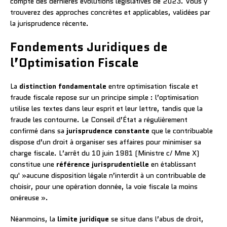
compte des dernières évolutions législatives de 2023. Vous y
trouverez des approches concrètes et applicables, validées par
la jurisprudence récente.
Fondements Juridiques de
l’Optimisation Fiscale
La
distinction fondamentale
entre optimisation fiscale et
fraude fiscale repose sur un principe simple : l’optimisation
utilise les textes dans leur esprit et leur lettre, tandis que la
fraude les contourne. Le Conseil d’État a régulièrement
confirmé dans sa
jurisprudence constante
que le contribuable
dispose d’un droit à organiser ses affaires pour minimiser sa
charge fiscale. L’arrêt du 10 juin 1981 (Ministre c/ Mme X)
constitue une
référence jurisprudentielle
en établissant
qu' »aucune disposition légale n’interdit à un contribuable de
choisir, pour une opération donnée, la voie fiscale la moins
onéreuse ».
Néanmoins, la
limite juridique
se situe dans l’abus de droit,