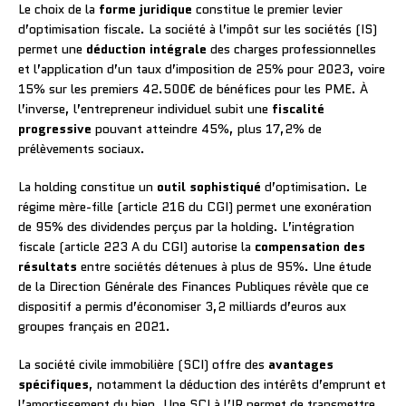
Le choix de la
forme juridique
constitue le premier levier
d’optimisation fiscale. La société à l’impôt sur les sociétés (IS)
permet une
déduction intégrale
des charges professionnelles
et l’application d’un taux d’imposition de 25% pour 2023, voire
15% sur les premiers 42.500€ de bénéfices pour les PME. À
l’inverse, l’entrepreneur individuel subit une
fiscalité
progressive
pouvant atteindre 45%, plus 17,2% de
prélèvements sociaux.
La holding constitue un
outil sophistiqué
d’optimisation. Le
régime mère-fille (article 216 du CGI) permet une exonération
de 95% des dividendes perçus par la holding. L’intégration
fiscale (article 223 A du CGI) autorise la
compensation des
résultats
entre sociétés détenues à plus de 95%. Une étude
de la Direction Générale des Finances Publiques révèle que ce
dispositif a permis d’économiser 3,2 milliards d’euros aux
groupes français en 2021.
La société civile immobilière (SCI) offre des
avantages
spécifiques
, notamment la déduction des intérêts d’emprunt et
l’amortissement du bien. Une SCI à l’IR permet de transmettre