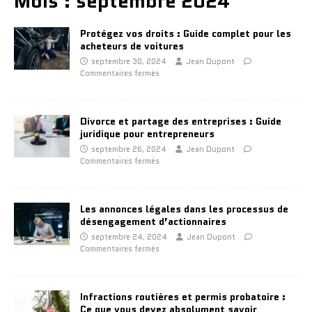
Mois :
septembre 2024
Protégez vos droits : Guide complet pour les
acheteurs de voitures
septembre 30, 2024
Jean Dupont
Commentaires fermés
Divorce et partage des entreprises : Guide
juridique pour entrepreneurs
septembre 26, 2024
Jean Dupont
Commentaires fermés
Les annonces légales dans les processus de
désengagement d’actionnaires
septembre 24, 2024
Jean Dupont
Commentaires fermés
Infractions routières et permis probatoire :
Ce que vous devez absolument savoir