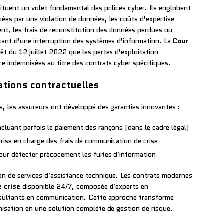
tuent un volet fondamental des polices cyber. Ils englobent
nées par une violation de données, les coûts d’expertise
ident, les frais de reconstitution des données perdues ou
ltant d’une interruption des systèmes d’information. La
Cour
rêt du 12 juillet 2022 que les pertes d’exploitation
e indemnisées au titre des contrats cyber spécifiques.
ations contractuelles
, les assureurs ont développé des garanties innovantes :
incluant parfois le paiement des rançons (dans le cadre légal)
rise en charge des frais de communication de crise
ur détecter précocement les fuites d’information
ion de services d’assistance technique. Les contrats modernes
e crise
disponible 24/7, composée d’experts en
onsultants en communication. Cette approche transforme
nisation en une solution complète de gestion de risque.