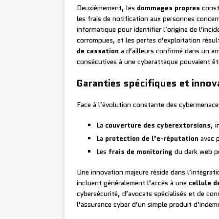
Deuxièmement, les
dommages propres
consti
les frais de notification aux personnes concer
informatique pour identifier l’origine de l’inc
corrompues, et les pertes d’exploitation résu
de cassation
a d’ailleurs confirmé dans un ar
consécutives à une cyberattaque pouvaient êtr
Garanties spécifiques et innov
Face à l’évolution constante des cybermenaces
La
couverture des cyberextorsions
, 
La
protection de l’e-réputation
avec p
Les
frais de monitoring
du dark web po
Une innovation majeure réside dans l’intégrat
incluent généralement l’accès à une
cellule d
cybersécurité, d’avocats spécialisés et de c
l’assurance cyber d’un simple produit d’indem