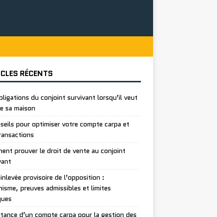
ICLES RÉCENTS
bligations du conjoint survivant lorsqu’il veut
e sa maison
seils pour optimiser votre compte carpa et
ransactions
nt prouver le droit de vente au conjoint
vant
inlevée provisoire de l’opposition :
isme, preuves admissibles et limites
ques
tance d’un compte carpa pour la gestion des