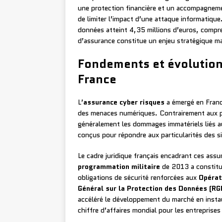
une protection financière et un accompagneme
de limiter l’impact d’une attaque informatiqu
données atteint 4,35 millions d’euros, compre
d’assurance constitue un enjeu stratégique ma
Fondements et évolution
France
L’
assurance cyber risques
a émergé en Franc
des menaces numériques. Contrairement aux po
généralement les dommages immatériels liés a
conçus pour répondre aux particularités des si
Le cadre juridique français encadrant ces ass
programmation militaire
de 2013 a constitué
obligations de sécurité renforcées aux
Opérat
Général sur la Protection des Données (RG
accéléré le développement du marché en insta
chiffre d’affaires mondial pour les entreprise