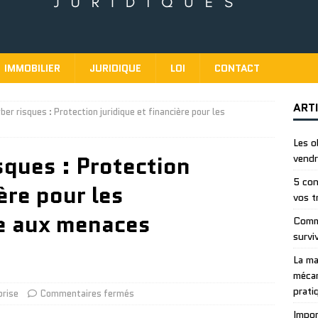
IMMOBILIER
JURIDIQUE
LOI
CONTACT
ART
er risques : Protection juridique et financière pour les
Les o
sques : Protection
vendr
5 con
ère pour les
vos t
ce aux menaces
Comme
survi
La ma
mécan
prati
prise
Commentaires fermés
Impor