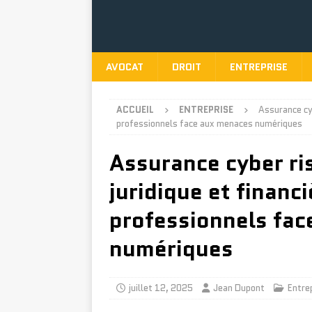
AVOCAT
DROIT
ENTREPRISE
ACCUEIL
ENTREPRISE
Assurance cyb
professionnels face aux menaces numériques
Assurance cyber ri
juridique et financi
professionnels fa
numériques
juillet 12, 2025
Jean Dupont
Entre