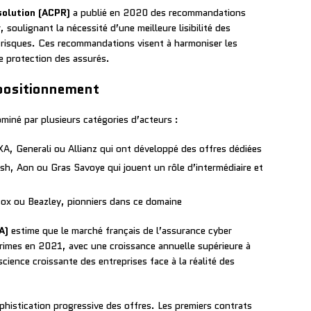
solution (ACPR)
a publié en 2020 des recommandations
 soulignant la nécessité d’une meilleure lisibilité des
s risques. Ces recommandations visent à harmoniser les
e protection des assurés.
 positionnement
miné par plusieurs catégories d’acteurs :
, Generali ou Allianz qui ont développé des offres dédiées
h, Aon ou Gras Savoye qui jouent un rôle d’intermédiaire et
x ou Beazley, pionniers dans ce domaine
A)
estime que le marché français de l’assurance cyber
primes en 2021, avec une croissance annuelle supérieure à
ience croissante des entreprises face à la réalité des
histication progressive des offres. Les premiers contrats