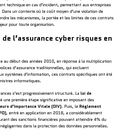
nt technique en cas d’incident, permettant aux entreprises
e. Dans un contexte où le coût moyen d’une violation de
ndre les mécanismes, la portée et les limites de ces contrats
jeur pour toute organisation.
 de l’assurance cyber risques en
e au début des années 2010, en réponse à la multiplication
lices d’assurance traditionnelles, qui excluent
ux systèmes d’information, ces contrats spécifiques ont été
nistres informatiques.
urances s’est progressivement structuré. La
loi de
 une première étape significative en imposant des
eurs d’Importance Vitale (OIV)
. Puis, le
Règlement
PD)
, entré en application en 2018, a considérablement
urant des sanctions financières pouvant atteindre 4% du
s négligentes dans la protection des données personnelles.