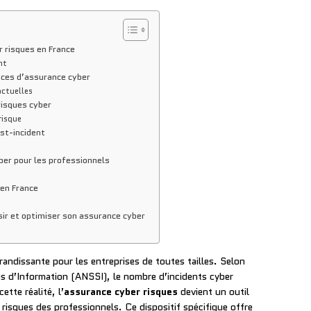
 risques en France
nt
ices d’assurance cyber
actuelles
risques cyber
risque
st-incident
ber pour les professionnels
 en France
sir et optimiser son assurance cyber
ndissante pour les entreprises de toutes tailles. Selon
s d’Information (ANSSI), le nombre d’incidents cyber
tte réalité, l’
assurance cyber risques
devient un outil
 risques des professionnels. Ce dispositif spécifique offre