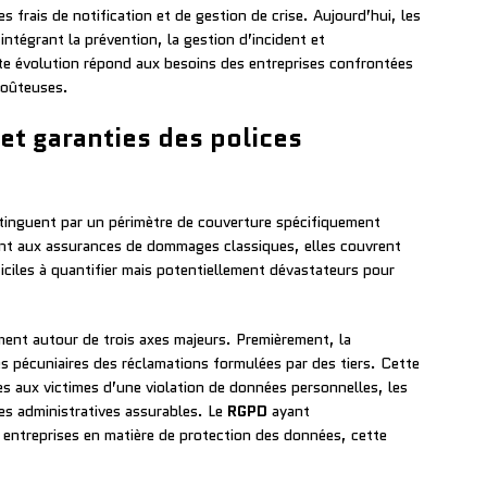
 frais de notification et de gestion de crise. Aujourd’hui, les
ntégrant la prévention, la gestion d’incident et
tte évolution répond aux besoins des entreprises confrontées
coûteuses.
et garanties des polices
tinguent par un périmètre de couverture spécifiquement
t aux assurances de dommages classiques, elles couvrent
ficiles à quantifier mais potentiellement dévastateurs pour
ment autour de trois axes majeurs. Premièrement, la
 pécuniaires des réclamations formulées par des tiers. Cette
es aux victimes d’une violation de données personnelles, les
des administratives assurables. Le
RGPD
ayant
 entreprises en matière de protection des données, cette