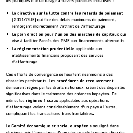
les pratiques d’affacturage à travers plusieurs initiatives :
La
directive sur la lutte contre les retards de paiement
(2011/7/UE) qui fixe des délais maximums de paiement,
renforçant indirectement l’attrait de l’affacturage
Le
plan d’action pour l’union des marchés de capitaux
qui
vise à faciliter l’accès des PME aux financements alternatifs
La
réglementation prudentielle
applicable aux
établissements financiers proposant des services
d’affacturage
Ces efforts de convergence se heurtent néanmoins à des
obstacles persistants. Les
procédures de recouvrement
demeurent régies par les droits nationaux, créant des disparités
significatives dans le traitement des créances impayées. De
même, les
régimes fiscaux
applicables aux opérations
d’affacturage varient considérablement d’un pays à l’autre,
compliquant les transactions transfrontalières.
Le
Comité économique et social européen
a souligné dans
plusieurs avis l’importance d’une plus grande harmonisation des