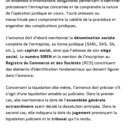
un ensemble d’informations obligatoires permettant d’identifier
précisément l’entreprise concernée et de comprendre la nature
de l’opération juridique en cours. Toute omission ou
inexactitude peut compromettre la validité de la procédure et
engendrer des complications juridiques.
L’annonce doit d’abord mentionner la
dénomination sociale
complète de l’entreprise, sa forme juridique (SARL, SAS, SA,
etc.), son
capital social
, ainsi que l’adresse de son
siège
social
. Le
numéro SIREN
et la mention de l’inscription au
Registre du Commerce et des Sociétés
(RCS) constituent
des éléments d’identification fondamentaux qui doivent figurer
dans l’annonce.
Concernant la liquidation elle-même, l’annonce doit préciser s’il
s’agit d’une liquidation amiable ou judiciaire. Dans le premier
cas, elle mentionnera la date de l’
assemblée générale
extraordinaire
ayant décidé la dissolution anticipée. Dans le
second cas, elle indiquera la date du
jugement
prononçant la
liquidation judiciaire et le
tribunal
qui l’a rendu.