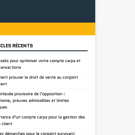
ICLES RÉCENTS
seils pour optimiser votre compte carpa et
ransactions
nt prouver le droit de vente au conjoint
vant
inlevée provisoire de l’opposition :
isme, preuves admissibles et limites
ques
tance d’un compte carpa pour la gestion des
 client
es démarches pour le conjoint survivant