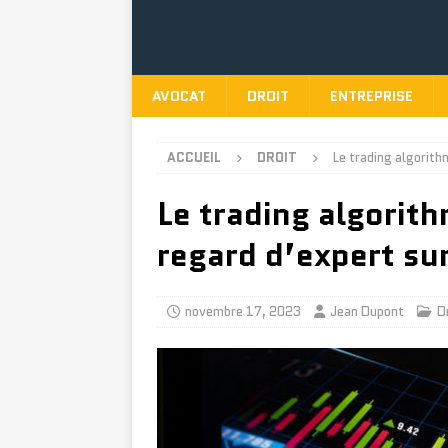
AVOCAT
DROIT
ENTREPRISE
ACCUEIL
DROIT
Le trading algorith
Le trading algorith
regard d’expert sur
novembre 17, 2023
Jean Dupont
D