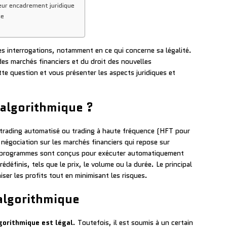
leur encadrement juridique
ue
s interrogations, notamment en ce qui concerne sa légalité.
des marchés financiers et du droit des nouvelles
tte question et vous présenter les aspects juridiques et
 algorithmique ?
 trading automatisé ou trading à haute fréquence (HFT pour
égociation sur les marchés financiers qui repose sur
es programmes sont conçus pour exécuter automatiquement
édéfinis, tels que le prix, le volume ou la durée. Le principal
ser les profits tout en minimisant les risques.
 algorithmique
gorithmique est légal
. Toutefois, il est soumis à un certain