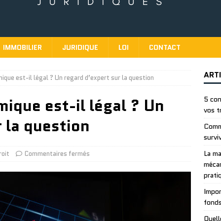
IMMOBILIER
JURIDIQUE
LOI
CONTACT
ART
mique est-il légal ? Un regard d’expert sur la question
mique est-il légal ? Un
5 con
vos t
 la question
Comme
survi
La ma
roit
Commentaires fermés
mécan
prati
Impor
fonds
Quell