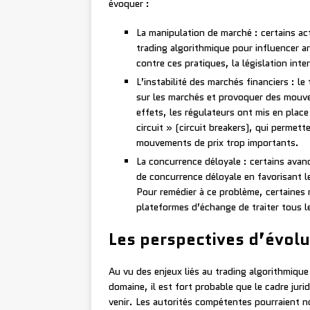
évoquer :
La manipulation de marché : certains act
trading algorithmique pour influencer arti
contre ces pratiques, la législation int
L’instabilité des marchés financiers : le
sur les marchés et provoquer des mouve
effets, les régulateurs ont mis en plac
circuit » (circuit breakers), qui perme
mouvements de prix trop importants.
La concurrence déloyale : certains avanc
de concurrence déloyale en favorisant l
Pour remédier à ce problème, certaines r
plateformes d’échange de traiter tous l
Les perspectives d’évolu
Au vu des enjeux liés au trading algorithmiqu
domaine, il est fort probable que le cadre jur
venir. Les autorités compétentes pourraient n