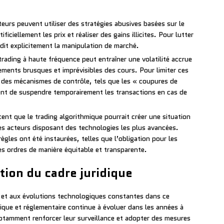
eurs peuvent utiliser des stratégies abusives basées sur le
ficiellement les prix et réaliser des gains illicites. Pour lutter
erdit explicitement la manipulation de marché.
 trading à haute fréquence peut entraîner une volatilité accrue
ments brusques et imprévisibles des cours. Pour limiter ces
e des mécanismes de contrôle, tels que les « coupures de
ttent de suspendre temporairement les transactions en cas de
ent que le trading algorithmique pourrait créer une situation
es acteurs disposant des technologies les plus avancées.
ègles ont été instaurées, telles que l’obligation pour les
es ordres de manière équitable et transparente.
tion du cadre juridique
e et aux évolutions technologiques constantes dans ce
idique et réglementaire continue à évoluer dans les années à
otamment renforcer leur surveillance et adopter des mesures