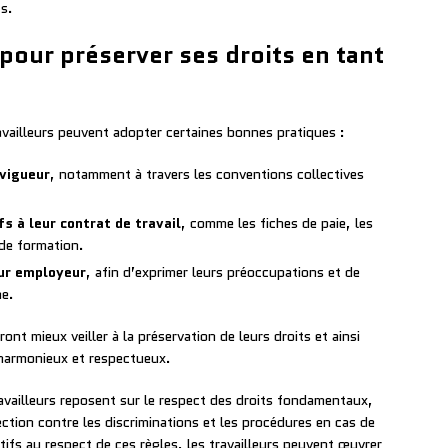
ts.
pour préserver ses droits en tant
ravailleurs peuvent adopter certaines bonnes pratiques :
 vigueur
, notamment à travers les conventions collectives
s à leur contrat de travail
, comme les fiches de paie, les
 de formation.
eur employeur
, afin d’exprimer leurs préoccupations et de
me.
ont mieux veiller à la préservation de leurs droits et ainsi
harmonieux et respectueux.
travailleurs reposent sur le respect des droits fondamentaux,
ection contre les discriminations et les procédures en cas de
tifs au respect de ces règles, les travailleurs peuvent œuvrer