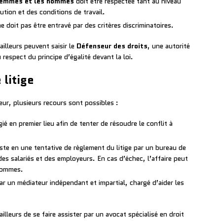
 femmes et les hommes
doit être respectée tant au niveau
ution et des conditions de travail.
e doit pas être entravé par des critères discriminatoires.
ailleurs peuvent saisir le
Défenseur des droits
, une autorité
espect du principe d’égalité devant la loi.
litige
eur, plusieurs recours sont possibles :
égié en premier lieu afin de tenter de résoudre le conflit à
iste en une tentative de règlement du litige par un bureau de
es salariés et des employeurs. En cas d’échec, l’affaire peut
’hommes.
ar un médiateur indépendant et impartial, chargé d’aider les
lleurs de se faire assister par un avocat spécialisé en droit