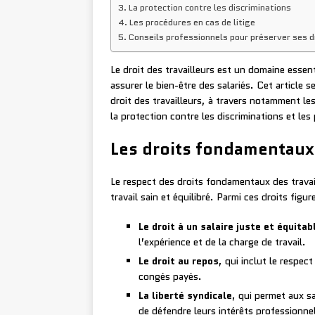
La protection contre les discriminations
Les procédures en cas de litige
Conseils professionnels pour préserver ses dr
Le droit des travailleurs est un domaine essent
assurer le bien-être des salariés. Cet article 
droit des travailleurs, à travers notamment l
la protection contre les discriminations et les
Les droits fondamentaux 
Le respect des droits fondamentaux des travai
travail sain et équilibré. Parmi ces droits figur
Le droit à un salaire juste et équitab
l’expérience et de la charge de travail.
Le droit au repos
, qui inclut le respect
congés payés.
La liberté syndicale
, qui permet aux sa
de défendre leurs intérêts professionne