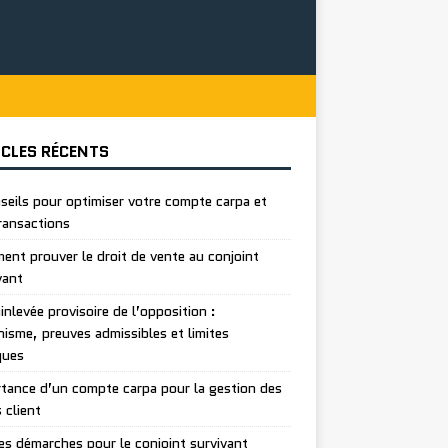
ICLES RÉCENTS
seils pour optimiser votre compte carpa et
ransactions
nt prouver le droit de vente au conjoint
vant
inlevée provisoire de l’opposition :
isme, preuves admissibles et limites
ques
tance d’un compte carpa pour la gestion des
 client
es démarches pour le conjoint survivant