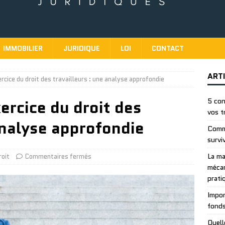
IMMOBILIER
JURIDIQUE
LOI
CONTACT
ART
rcice du droit des travailleurs : une analyse approfondie
ercice du droit des
5 con
vos t
analyse approfondie
Comme
survi
La ma
roit
Commentaires fermés
mécan
prati
Impor
fonds
Quell