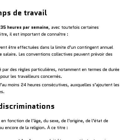
ps de travail
à
35 heures par semaine
, avec toutefois certaines
re, il est important de connaître :
vent être effectuées dans la limite d’un contingent annuel
e salaire. Les conventions collectives peuvent prévoir des
ré par des règles particulières, notamment en termes de durée
pour les travailleurs concernés.
 d’au moins 24 heures consécutives, auxquelles s’ajoutent les
es.
 discriminations
n en fonction de l’âge, du sexe, de l’origine, de l’état de
 encore de la religion. À ce titre :