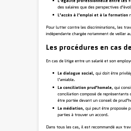
L’égalité professionnelle entre les
des salaires que des perspectives d’évol
L’accès à l’emploi et à la formation
n
Pour lutter contre les discriminations, les trav
indépendante chargée notamment de veiller au r
Les procédures en cas de 
En cas de litige entre un salarié et son employ
Le dialogue social
, qui doit être privil
l’amiable.
La conciliation prud’homale
, qui cons
conciliation composé de représentants d
être portée devant un conseil de prud
La médiation
, qui peut être proposée p
parties à trouver un accord.
Dans tous les cas, il est recommandé aux travai