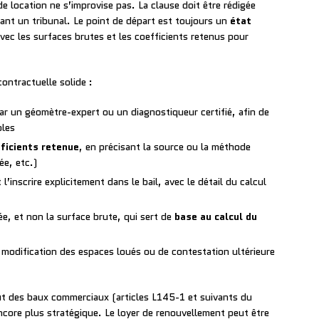
e location ne s’improvise pas. La clause doit être rédigée
vant un tribunal. Le point de départ est toujours un
état
avec les surfaces brutes et les coefficients retenus pour
contractuelle solide :
r un géomètre-expert ou un diagnostiqueur certifié, afin de
bles
fficients retenue
, en précisant la source ou la méthode
ée, etc.)
 l’inscrire explicitement dans le bail, avec le détail du calcul
ée, et non la surface brute, qui sert de
base au calcul du
e modification des espaces loués ou de contestation ultérieure
tut des baux commerciaux (articles L145-1 et suivants du
core plus stratégique. Le loyer de renouvellement peut être