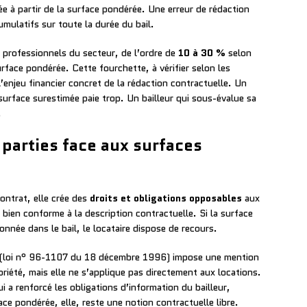
ée à partir de la surface pondérée. Une erreur de rédaction
cumulatifs sur toute la durée du bail.
s professionnels du secteur, de l’ordre de
10 à 30 %
selon
urface pondérée. Cette fourchette, à vérifier selon les
l’enjeu financier concret de la rédaction contractuelle. Un
 surface surestimée paie trop. Un bailleur qui sous-évalue sa
.
 parties face aux surfaces
contrat, elle crée des
droits et obligations opposables
aux
e bien conforme à la description contractuelle. Si la surface
ionnée dans le bail, le locataire dispose de recours.
ez (loi n° 96-1107 du 18 décembre 1996) impose une mention
priété, mais elle ne s’applique pas directement aux locations.
ui a renforcé les obligations d’information du bailleur,
ace pondérée, elle, reste une notion contractuelle libre.