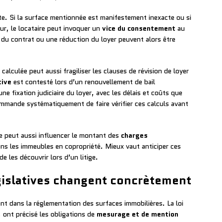
ite. Si la surface mentionnée est manifestement inexacte ou si
ur, le locataire peut invoquer un
vice du consentement
au
té du contrat ou une réduction du loyer peuvent alors être
alculée peut aussi fragiliser les clauses de révision de loyer
tive
est contesté lors d’un renouvellement de bail
e fixation judiciaire du loyer, avec les délais et coûts que
mande systématiquement de faire vérifier ces calculs avant
e peut aussi influencer le montant des
charges
ns les immeubles en copropriété. Mieux vaut anticiper ces
e les découvrir lors d’un litige.
gislatives changent concrètement
dans la réglementation des surfaces immobilières. La loi
 ont précisé les obligations de
mesurage et de mention