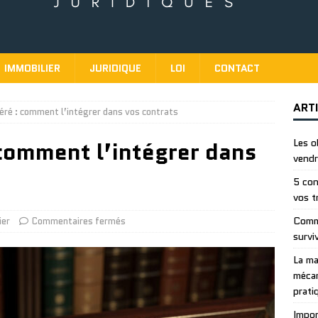
IMMOBILIER
JURIDIQUE
LOI
CONTACT
ART
éré : comment l’intégrer dans vos contrats
comment l’intégrer dans
Les o
vendr
5 con
vos t
Comme
ier
Commentaires fermés
survi
La ma
mécan
prati
Impor