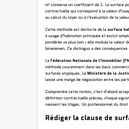
m² conserve un coefficient de 1. La surface p
contractuelle qui correspond à la valeur d’usa
au calcul du loyer ou à l’évaluation de la valeu
Cette méthode est distincte de la
surface ha
à usage d’habitation principale et exclut sim
pondérée va plus loin : elle module la valeur d
binairemen. Ce distinguo a des conséquences d
La
Fédération Nationale de l’Immobilier (F
méthode couramment dans les baux commercia
surfaces atypiques. Le
Ministère de la Justi
laisse une marge de négociation entre les part
Comprendre cette notion, c’est d’abord accept
définition contractuelle précise, chaque signat
naissent les litiges. Un professionnel du droit
Rédiger la clause de sur