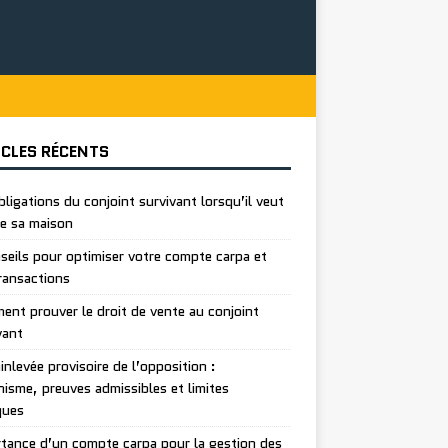
ICLES RÉCENTS
bligations du conjoint survivant lorsqu’il veut
e sa maison
seils pour optimiser votre compte carpa et
ransactions
nt prouver le droit de vente au conjoint
vant
inlevée provisoire de l’opposition :
isme, preuves admissibles et limites
ques
tance d’un compte carpa pour la gestion des