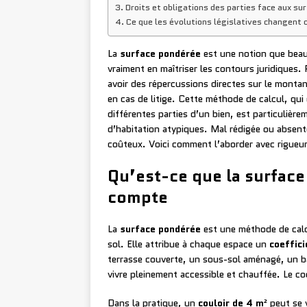
Droits et obligations des parties face aux su
Ce que les évolutions législatives changent
La
surface pondérée
est une notion que beauc
vraiment en maîtriser les contours juridiques.
avoir des répercussions directes sur le montant
en cas de litige. Cette méthode de calcul, qui
différentes parties d’un bien, est particulièr
d’habitation atypiques. Mal rédigée ou absent
coûteux. Voici comment l’aborder avec rigueur
Qu’est-ce que la surface
compte
La
surface pondérée
est une méthode de calc
sol. Elle attribue à chaque espace un
coeffici
terrasse couverte, un sous-sol aménagé, un b
vivre pleinement accessible et chauffée. Le coe
Dans la pratique, un
couloir de 4 m²
peut se v