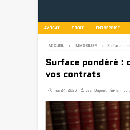
AVOCAT
DROIT
ENTREPRISE
ACCUEIL
IMMOBILIER
Surface pond
Surface pondéré : 
vos contrats
mai 24, 2026
Jean Dupont
Immobil