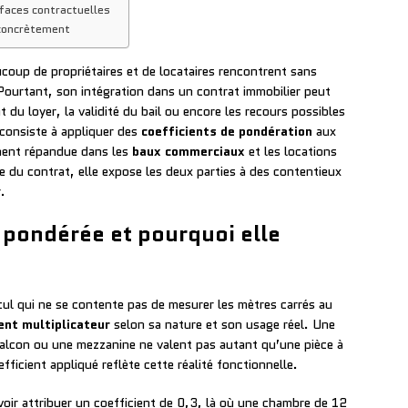
rfaces contractuelles
 concrètement
oup de propriétaires et de locataires rencontrent sans
 Pourtant, son intégration dans un contrat immobilier peut
 du loyer, la validité du bail ou encore les recours possibles
 consiste à appliquer des
coefficients de pondération
aux
ement répandue dans les
baux commerciaux
et les locations
e du contrat, elle expose les deux parties à des contentieux
.
 pondérée et pourquoi elle
ul qui ne se contente pas de mesurer les mètres carrés au
ent multiplicateur
selon sa nature et son usage réel. Une
alcon ou une mezzanine ne valent pas autant qu’une pièce à
fficient appliqué reflète cette réalité fonctionnelle.
oir attribuer un coefficient de 0,3, là où une chambre de 12