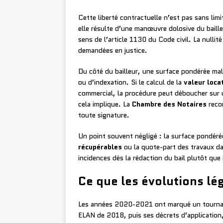
Cette liberté contractuelle n’est pas sans lim
elle résulte d’une manœuvre dolosive du baille
sens de l’article 1130 du Code civil. La nulli
demandées en justice.
Du côté du bailleur, une surface pondérée mal c
ou d’indexation. Si le calcul de la
valeur loca
commercial, la procédure peut déboucher sur un
cela implique. La
Chambre des Notaires
recom
toute signature.
Un point souvent négligé : la surface pondéré
récupérables
ou la quote-part des travaux da
incidences dès la rédaction du bail plutôt que d
Ce que les évolutions lé
Les années 2020-2021 ont marqué un tournant 
ELAN de 2018, puis ses décrets d’application,