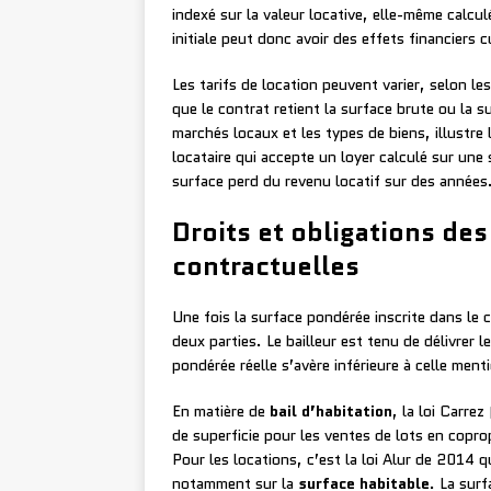
indexé sur la valeur locative, elle-même calcul
initiale peut donc avoir des effets financiers 
Les tarifs de location peuvent varier, selon le
que le contrat retient la surface brute ou la s
marchés locaux et les types de biens, illustre 
locataire qui accepte un loyer calculé sur une
surface perd du revenu locatif sur des années
Droits et obligations des
contractuelles
Une fois la surface pondérée inscrite dans le 
deux parties. Le bailleur est tenu de délivrer l
pondérée réelle s’avère inférieure à celle ment
En matière de
bail d’habitation
, la loi Carr
de superficie pour les ventes de lots en copro
Pour les locations, c’est la loi Alur de 2014 q
notamment sur la
surface habitable
. La surf