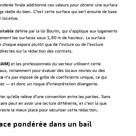
ondérée finale additionne ces valeurs pour obtenir une surface
ge réelle du bien. C’est cette surface qui sert ensuite de base
r locative.
bitable
définie par la loi Boutin, qui s’applique aux logements
plement les surfaces sous 1,80 m de hauteur. La surface
e chaque espace plutôt que de l’inclure ou de l’exclure
irectes sur la rédaction des contrats.
NAIM)
et les professionnels du secteur utilisent cette
ux, notamment pour évaluer des locaux mixtes ou des
ce
n’a pas imposé de grille de coefficients unique, ce qui
ies — et donc un risque d’interprétation divergente.
er qu’elle relève d’une convention entre les parties. Sans
aire peut en avoir une lecture différente, et c’est là que
 reste le mieux placé pour sécuriser cette rédaction.
face pondérée dans un bail