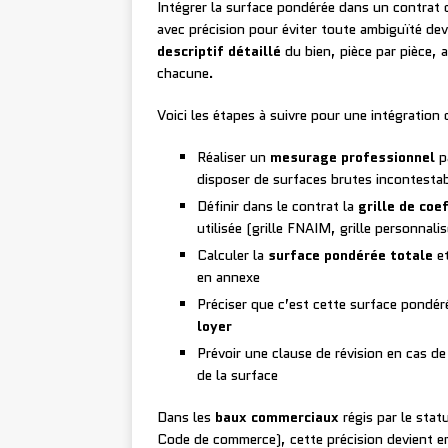
Intégrer la surface pondérée dans un contrat d
avec précision pour éviter toute ambiguïté de
descriptif détaillé
du bien, pièce par pièce, 
chacune.
Voici les étapes à suivre pour une intégration 
Réaliser un
mesurage professionnel
pa
disposer de surfaces brutes incontesta
Définir dans le contrat la
grille de coe
utilisée (grille FNAIM, grille personnalis
Calculer la
surface pondérée totale
et
en annexe
Préciser que c’est cette surface pondér
loyer
Prévoir une clause de révision en cas d
de la surface
Dans les
baux commerciaux
régis par le sta
Code de commerce), cette précision devient en