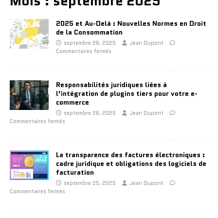
Mois :
septembre 2025
2025 et Au-Delà : Nouvelles Normes en Droit
de la Consommation
septembre 28, 2025
Jean Dupont
Commentaires fermés
Responsabilités juridiques liées à
l’intégration de plugins tiers pour votre e-
commerce
septembre 26, 2025
Jean Dupont
Commentaires fermés
La transparence des factures électroniques :
cadre juridique et obligations des logiciels de
facturation
septembre 25, 2025
Jean Dupont
Commentaires fermés