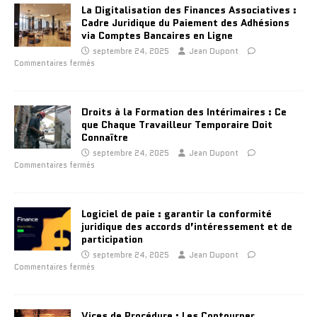
La Digitalisation des Finances Associatives :
Cadre Juridique du Paiement des Adhésions
via Comptes Bancaires en Ligne
septembre 24, 2025
Jean Dupont
Commentaires fermés
Droits à la Formation des Intérimaires : Ce
que Chaque Travailleur Temporaire Doit
Connaître
septembre 24, 2025
Jean Dupont
Commentaires fermés
Logiciel de paie : garantir la conformité
juridique des accords d’intéressement et de
participation
septembre 24, 2025
Jean Dupont
Commentaires fermés
Vices de Procédure : Les Contourner