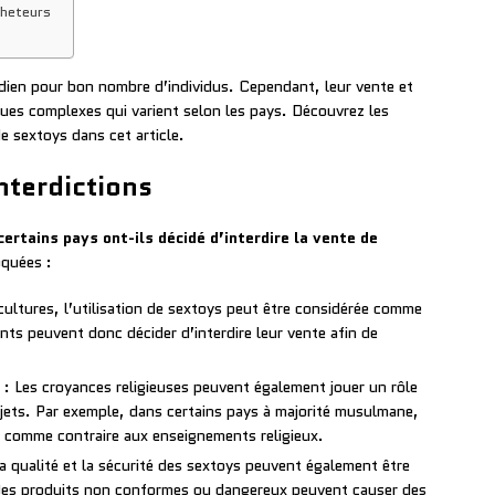
cheteurs
dien pour bon nombre d’individus. Cependant, leur vente et
iques complexes qui varient selon les pays. Découvrez les
e sextoys dans cet article.
interdictions
certains pays ont-ils décidé d’interdire la vente de
oquées :
cultures, l’utilisation de sextoys peut être considérée comme
ts peuvent donc décider d’interdire leur vente afin de
: Les croyances religieuses peuvent également jouer un rôle
objets. Par exemple, dans certains pays à majorité musulmane,
ue comme contraire aux enseignements religieux.
a qualité et la sécurité des sextoys peuvent également être
 Des produits non conformes ou dangereux peuvent causer des