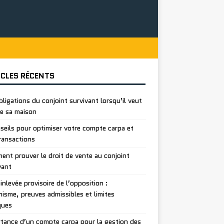
ICLES RÉCENTS
bligations du conjoint survivant lorsqu’il veut
e sa maison
seils pour optimiser votre compte carpa et
ransactions
nt prouver le droit de vente au conjoint
vant
inlevée provisoire de l’opposition :
isme, preuves admissibles et limites
ques
tance d’un compte carpa pour la gestion des