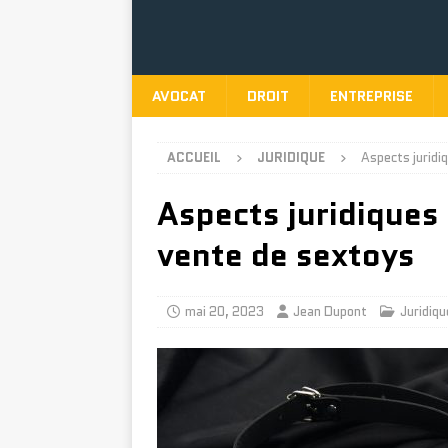
AVOCAT
DROIT
ENTREPRISE
ACCUEIL
JURIDIQUE
Aspects juridi
Aspects juridiques 
vente de sextoys
mai 20, 2023
Jean Dupont
Juridiqu