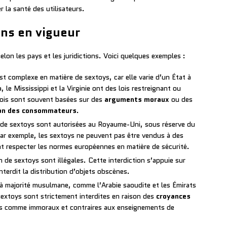
 la santé des utilisateurs.
ons en vigueur
elon les pays et les juridictions. Voici quelques exemples :
est complexe en matière de sextoys, car elle varie d’un État à
 le Mississippi et la Virginie ont des lois restreignant ou
 lois sont souvent basées sur des
arguments moraux
ou des
ion des consommateurs
.
on de sextoys sont autorisées au Royaume-Uni, sous réserve du
Par exemple, les sextoys ne peuvent pas être vendus à des
t respecter les normes européennes en matière de sécurité.
on de sextoys sont illégales. Cette interdiction s’appuie sur
nterdit la distribution d’objets obscènes.
à majorité musulmane, comme l’Arabie saoudite et les Émirats
e sextoys sont strictement interdites en raison des
croyances
és comme immoraux et contraires aux enseignements de