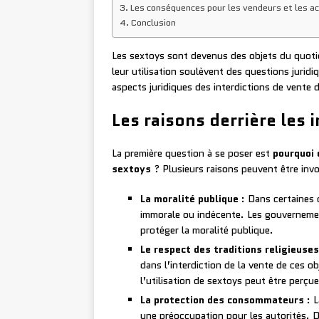
Les conséquences pour les vendeurs et les a
Conclusion
Les sextoys sont devenus des objets du quoti
leur utilisation soulèvent des questions jurid
aspects juridiques des interdictions de vente d
Les raisons derrière les 
La première question à se poser est
pourquoi 
sextoys
? Plusieurs raisons peuvent être inv
La moralité publique
: Dans certaines 
immorale ou indécente. Les gouvernemen
protéger la moralité publique.
Le respect des traditions religieuses
dans l’interdiction de la vente de ces 
l’utilisation de sextoys peut être perç
La protection des consommateurs
: L
une préoccupation pour les autorités.