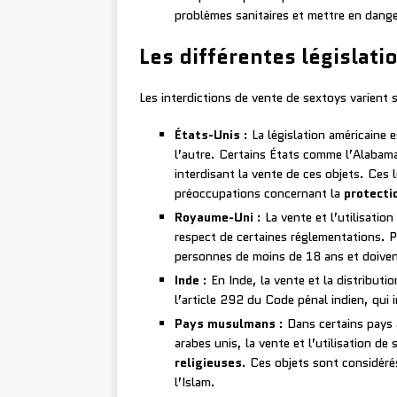
problèmes sanitaires et mettre en danger
Les différentes législati
Les interdictions de vente de sextoys varient s
États-Unis
: La législation américaine 
l’autre. Certains États comme l’Alabama,
interdisant la vente de ces objets. Ces
préoccupations concernant la
protect
Royaume-Uni
: La vente et l’utilisati
respect de certaines réglementations. 
personnes de moins de 18 ans et doiven
Inde
: En Inde, la vente et la distributi
l’article 292 du Code pénal indien, qui i
Pays musulmans
: Dans certains pays 
arabes unis, la vente et l’utilisation d
religieuses
. Ces objets sont considér
l’Islam.