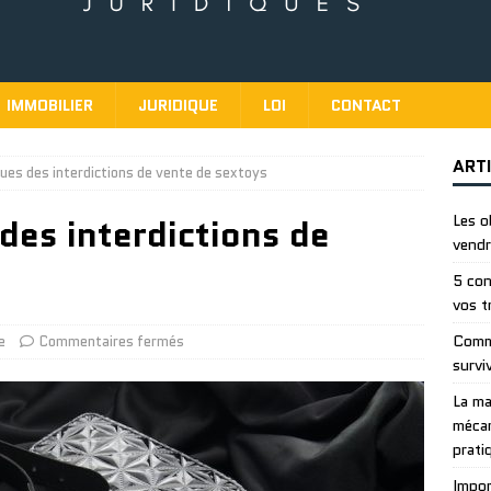
IMMOBILIER
JURIDIQUE
LOI
CONTACT
ART
ques des interdictions de vente de sextoys
des interdictions de
Les o
vendr
5 con
vos t
Comme
e
Commentaires fermés
survi
La ma
mécan
prati
Impor