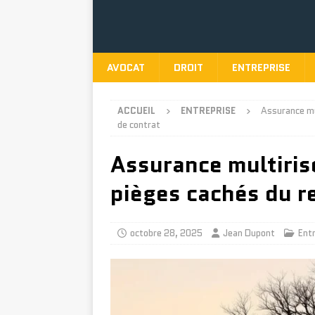
AVOCAT
DROIT
ENTREPRISE
ACCUEIL
ENTREPRISE
Assurance mu
de contrat
Assurance multiris
pièges cachés du r
octobre 28, 2025
Jean Dupont
Ent