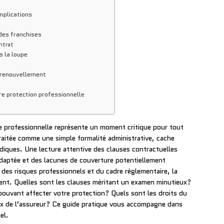
mplications
 des franchises
ntrat
s la loupe
u renouvellement
re protection professionnelle
e professionnelle représente un moment critique pour tout
traitée comme une simple formalité administrative, cache
idiques. Une lecture attentive des clauses contractuelles
 adaptée et des lacunes de couverture potentiellement
 des risques professionnels et du cadre réglementaire, la
ment. Quelles sont les clauses méritant un examen minutieux?
ouvant affecter votre protection? Quels sont les droits du
ux de l’assureur? Ce guide pratique vous accompagne dans
el.