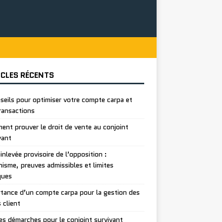
ICLES RÉCENTS
seils pour optimiser votre compte carpa et
ransactions
nt prouver le droit de vente au conjoint
vant
inlevée provisoire de l’opposition :
isme, preuves admissibles et limites
ques
tance d’un compte carpa pour la gestion des
 client
es démarches pour le conjoint survivant