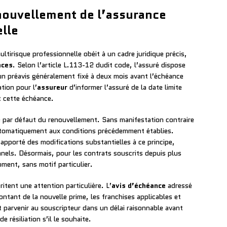
ouvellement de l’assurance
lle
tirisque professionnelle obéit à un cadre juridique précis,
nces
. Selon l’article L.113-12 dudit code, l’assuré dispose
 un préavis généralement fixé à deux mois avant l’échéance
tion pour l’
assureur
d’informer l’assuré de la date limite
t cette échéance.
e par défaut du renouvellement. Sans manifestation contraire
 automatiquement aux conditions précédemment établies.
apporté des modifications substantielles à ce principe,
nnels. Désormais, pour les contrats souscrits depuis plus
moment, sans motif particulier.
tent une attention particulière. L’
avis d’échéance
adressé
ontant de la nouvelle prime, les franchises applicables et
t parvenir au souscripteur dans un délai raisonnable avant
e résiliation s’il le souhaite.