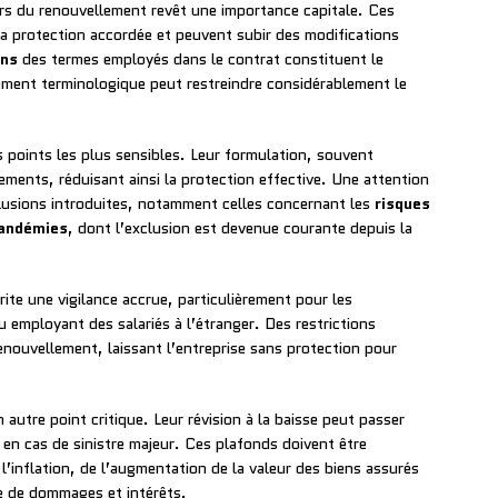
rs du renouvellement revêt une importance capitale. Ces
la protection accordée et peuvent subir des modifications
ons
des termes employés dans le contrat constituent le
ement terminologique peut restreindre considérablement le
s points les plus sensibles. Leur formulation, souvent
lements, réduisant ainsi la protection effective. Une attention
xclusions introduites, notamment celles concernant les
risques
andémies
, dont l’exclusion est devenue courante depuis la
ite une vigilance accrue, particulièrement pour les
u employant des salariés à l’étranger. Des restrictions
renouvellement, laissant l’entreprise sans protection pour
autre point critique. Leur révision à la baisse peut passer
en cas de sinistre majeur. Ces plafonds doivent être
l’inflation, de l’augmentation de la valeur des biens assurés
re de dommages et intérêts.