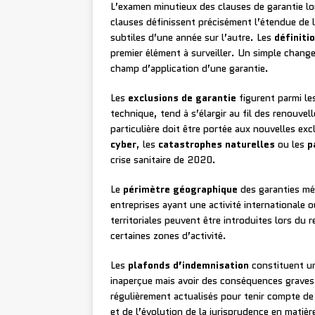
L’examen minutieux des clauses de garantie lo
clauses définissent précisément l’étendue de 
subtiles d’une année sur l’autre. Les
définiti
premier élément à surveiller. Un simple chang
champ d’application d’une garantie.
Les
exclusions de garantie
figurent parmi le
technique, tend à s’élargir au fil des renouvel
particulière doit être portée aux nouvelles e
cyber
, les
catastrophes naturelles
ou les
p
crise sanitaire de 2020.
Le
périmètre géographique
des garanties mér
entreprises ayant une activité internationale o
territoriales peuvent être introduites lors du 
certaines zones d’activité.
Les
plafonds d’indemnisation
constituent un 
inaperçue mais avoir des conséquences graves 
régulièrement actualisés pour tenir compte de 
et de l’évolution de la jurisprudence en matiè