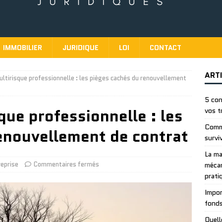
IMMOBILIER
JURIDIQUE
LOI
CONTACT
ART
ltirisque professionnelle : les pièges cachés du renouvellement
5 con
que professionnelle : les
vos t
Comme
enouvellement de contrat
survi
La ma
reprise
Commentaires fermés
mécan
prati
Impor
fonds
Quell