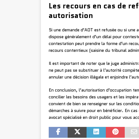
Les recours en cas de re
autorisation
Si une demande d’AOT est refusée ou si une a
dispose généralement d’un délai pour conteste
contestation peut prendre la forme d’un reco
recours contentieux (saisine du tribunal admini
Il est important de noter que le juge administr
ne peut pas se substituer à l’autorité compét
annuler une décision illégale et enjoindre l’a
En conclusion, l’autorisation d’occupation tem
concilier les besoins des usagers et les impér
convient de bien se renseigner sur les conditio
démarches à suivre pour en bénéficier. En cas de
avocat spécialisé en droit public pour vous 