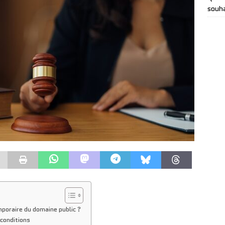
souha
mporaire du domaine public ?
 conditions