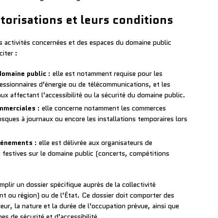
torisations et leurs conditions
es activités concernées et des espaces du domaine public
iter :
domaine public
: elle est notamment requise pour les
cessionnaires d’énergie ou de télécommunications, et les
aux affectant l’accessibilité ou la sécurité du domaine public.
mmerciales
: elle concerne notamment les commerces
osques à journaux ou encore les installations temporaires lors
événements
: elle est délivrée aux organisateurs de
u festives sur le domaine public (concerts, compétitions
plir un dossier spécifique auprès de la collectivité
t ou région) ou de l’État. Ce dossier doit comporter des
eur, la nature et la durée de l’occupation prévue, ainsi que
es de sécurité et d’accessibilité.