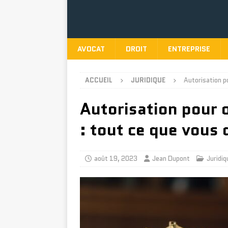
AVOCAT
DROIT
ENTREPRISE
ACCUEIL
JURIDIQUE
Autorisation p
Autorisation pour 
: tout ce que vous 
août 19, 2023
Jean Dupont
Juridiq