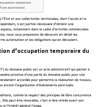
’occupation temporaire
d’une autorisation
’État et aux collectivités territoriales, dont l’accès et la
Cependant, il est parfois nécessaire d’obtenir une
 espace, notamment dans le cadre d’activités commerciales
cle, nous vous proposons de découvrir en détail les
tte autorisation et les obligations qui en découlent.
tion d’occupation temporaire du
) du domaine public est un acte administratif qui permet à
anière privative d’une partie du domaine public pour une
néralement accordée pour permettre la réalisation de travaux,
ou encore l’organisation d’événements ponctuels.
nditions, comme le respect des principes de libre concurrence
 Elle peut être révocable, c’est-à-dire retirée avant son
 si l’intérêt général l’exige.