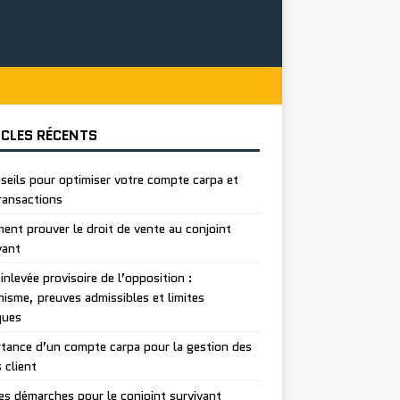
ICLES RÉCENTS
seils pour optimiser votre compte carpa et
ransactions
nt prouver le droit de vente au conjoint
vant
inlevée provisoire de l’opposition :
isme, preuves admissibles et limites
ques
tance d’un compte carpa pour la gestion des
 client
es démarches pour le conjoint survivant