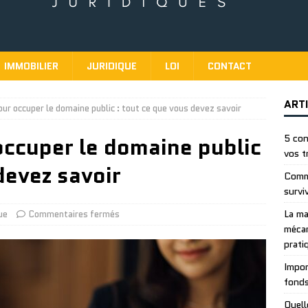
IMMOBILIER
JURIDIQUE
LOI
CONTACT
ART
our occuper le domaine public : tout ce que vous devez savoir
occuper le domaine public
5 con
vos t
devez savoir
Comme
survi
La ma
ue
Commentaires fermés
mécan
prati
Impor
fonds
Quell