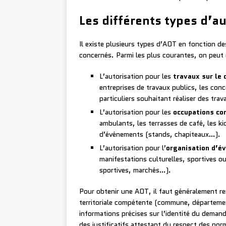
Les différents types d’au
Il existe plusieurs types d’AOT en fonction d
concernés. Parmi les plus courantes, on peut c
L’autorisation pour les
travaux sur le 
entreprises de travaux publics, les con
particuliers souhaitant réaliser des trav
L’autorisation pour les
occupations co
ambulants, les terrasses de café, les ki
d’événements (stands, chapiteaux…).
L’autorisation pour l’
organisation d’
manifestations culturelles, sportives o
sportives, marchés…).
Pour obtenir une AOT, il faut généralement rem
territoriale compétente (commune, départemen
informations précises sur l’identité du demand
des justificatifs attestant du respect des norm