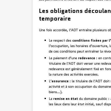
Les obligations découlan
temporaire
Une fois accordée, l’AOT entraîne plusieurs obl
Le respect des
conditions fixées par l
l’occupation, les horaires d’ouverture, 
de ces conditions peut entraîner la révo
Le paiement d’une
redevance
: en contr
titulaire de l’AOT doit verser une redev
redevance est généralement fixé en fonc
la nature des activités exercées.
L’
assurance
: le titulaire de l’AOT doi
activité et à son occupation du domaine
biens…).
La
remise en état
du domaine public : à
les lieux dans leur état initial, sauf dis