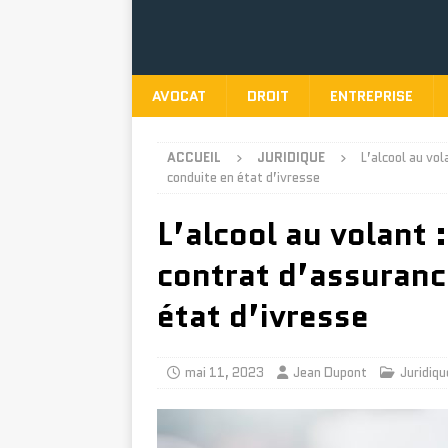
AVOCAT
DROIT
ENTREPRISE
ACCUEIL
JURIDIQUE
L’alcool au vo
conduite en état d’ivresse
L’alcool au volant 
contrat d’assuranc
état d’ivresse
mai 11, 2023
Jean Dupont
Juridiqu