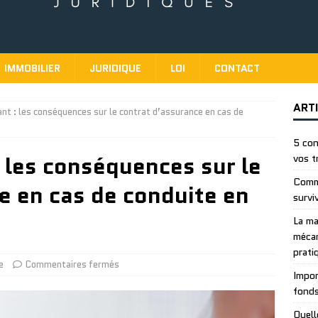
IMMOBILIER
JURIDIQUE
LOI
CONTACT
ART
lant : les conséquences sur le contrat d’assurance en cas de
5 con
: les conséquences sur le
vos t
Comme
e en cas de conduite en
survi
La ma
mécan
prati
e
Commentaires fermés
Impor
fonds
Quell