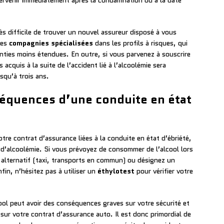
intervenir immédiatement après la condamnation ou à la date
très difficile de trouver un nouvel assureur disposé à vous
des
compagnies spécialisées
dans les profils à risques, qui
anties moins étendues. En outre, si vous parvenez à souscrire
cquis à la suite de l’accident lié à l’alcoolémie sera
squ’à trois ans.
équences d’une conduite en état
tre contrat d’assurance liées à la conduite en état d’ébriété,
es d’alcoolémie. Si vous prévoyez de consommer de l’alcool lors
 alternatif (taxi, transports en commun) ou désignez un
in, n’hésitez pas à utiliser un
éthylotest
pour vérifier votre
ool peut avoir des conséquences graves sur votre sécurité et
 sur votre contrat d’assurance auto. Il est donc primordial de