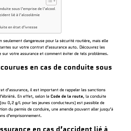
duite sous l’emprise de l’alcool
ident lié à l’alcoolémie
ite en état d’ivresse
on seulement dangereuse pour la sécurité routière, mais elle
tantes sur votre contrat d’assurance auto. Découvrez les
e sur votre assurance et comment éviter de tels problèmes.
ncourues en cas de conduite sous
at d’assurance, il est important de rappeler les sanctions
’ébriété. En effet, selon le
Code de la route
, la conduite
 (ou 0,2 g/L pour les jeunes conducteurs) est passible de
ation du permis de conduire, une amende pouvant aller jusqu’à
 ans d’emprisonnement.
assurance en cas d’accident lié à