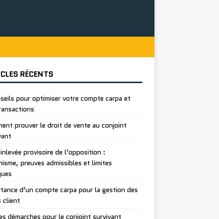
ICLES RÉCENTS
seils pour optimiser votre compte carpa et
ransactions
nt prouver le droit de vente au conjoint
vant
inlevée provisoire de l’opposition :
isme, preuves admissibles et limites
ques
tance d’un compte carpa pour la gestion des
 client
es démarches pour le conjoint survivant