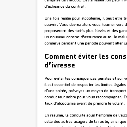
l’emprise de l’alcool. Cette résiliation peut 
d’échéance du contrat.
Une fois résilié pour alcoolémie, il peut être 
couvrir. Vous devrez alors vous tourner vers 
proposeront des tarifs plus élevés et des gar
un nouveau contrat d’assurance auto, le malus a
conservé pendant une période pouvant aller ju
Comment éviter les cons
d’ivresse
Pour éviter les conséquences pénales et sur vo
il est essentiel de respecter les limites légal
d’une soirée, prévoyez un moyen de transport
conducteur sobre pour vous raccompagner. Enf
taux d’alcoolémie avant de prendre le volant.
En résumé, la conduite sous l’emprise de l’alc
celle des autres usagers de la route, ainsi que