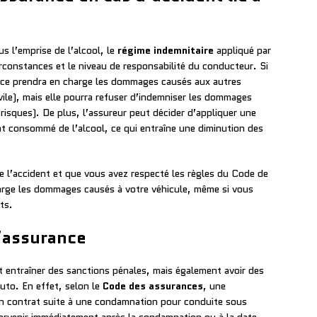
s l’emprise de l’alcool, le
régime indemnitaire
appliqué par
rconstances et le niveau de responsabilité du conducteur. Si
ance prendra en charge les dommages causés aux autres
ivile), mais elle pourra refuser d’indemniser les dommages
 risques). De plus, l’assureur peut décider d’appliquer une
t consommé de l’alcool, ce qui entraîne une diminution des
e l’accident et que vous avez respecté les règles du Code de
harge les dommages causés à votre véhicule, même si vous
ts.
d’assurance
 entraîner des sanctions pénales, mais également avoir des
uto. En effet, selon le
Code des assurances
, une
 un contrat suite à une condamnation pour conduite sous