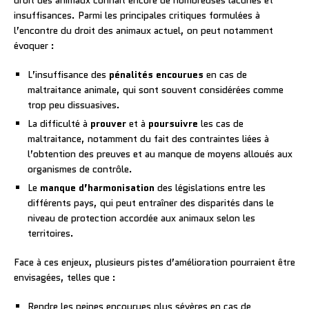
insuffisances. Parmi les principales critiques formulées à
l’encontre du droit des animaux actuel, on peut notamment
évoquer :
L’insuffisance des
pénalités encourues
en cas de
maltraitance animale, qui sont souvent considérées comme
trop peu dissuasives.
La difficulté à
prouver
et à
poursuivre
les cas de
maltraitance, notamment du fait des contraintes liées à
l’obtention des preuves et au manque de moyens alloués aux
organismes de contrôle.
Le
manque d’harmonisation
des législations entre les
différents pays, qui peut entraîner des disparités dans le
niveau de protection accordée aux animaux selon les
territoires.
Face à ces enjeux, plusieurs pistes d’amélioration pourraient être
envisagées, telles que :
Rendre les peines encourues plus sévères en cas de