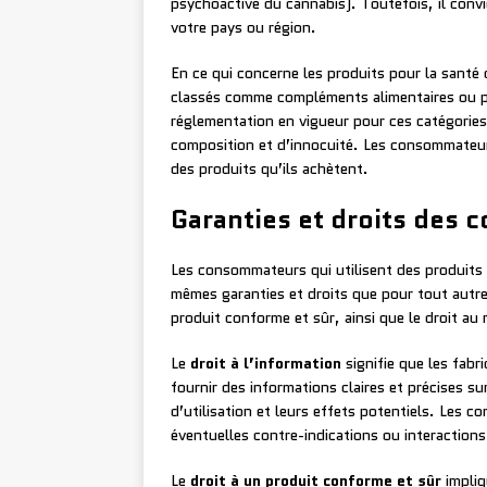
psychoactive du cannabis). Toutefois, il convi
votre pays ou région.
En ce qui concerne les produits pour la santé
classés comme compléments alimentaires ou pr
réglementation en vigueur pour ces catégorie
composition et d’innocuité. Les consommateurs
des produits qu’ils achètent.
Garanties et droits des
Les consommateurs qui utilisent des produits 
mêmes garanties et droits que pour tout autre p
produit conforme et sûr, ainsi que le droit au
Le
droit à l’information
signifie que les fabr
fournir des informations claires et précises s
d’utilisation et leurs effets potentiels. Les 
éventuelles contre-indications ou interactions
Le
droit à un produit conforme et sûr
impliq