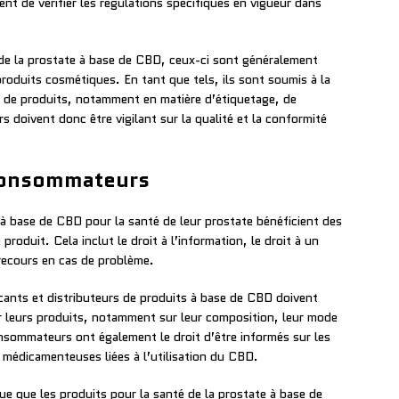
ent de vérifier les régulations spécifiques en vigueur dans
 de la prostate à base de CBD, ceux-ci sont généralement
oduits cosmétiques. En tant que tels, ils sont soumis à la
s de produits, notamment en matière d’étiquetage, de
 doivent donc être vigilant sur la qualité et la conformité
 consommateurs
à base de CBD pour la santé de leur prostate bénéficient des
roduit. Cela inclut le droit à l’information, le droit à un
 recours en cas de problème.
icants et distributeurs de produits à base de CBD doivent
ur leurs produits, notamment sur leur composition, leur mode
consommateurs ont également le droit d’être informés sur les
 médicamenteuses liées à l’utilisation du CBD.
ue que les produits pour la santé de la prostate à base de