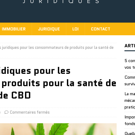
IMMOBILIER
JURIDIQUE
LOI
CONTACT
ART
s juridiques pour les consommateurs de produits pour la santé de
5 con
idiques pour les
vos t
Comme
roduits pour la santé de
survi
 de CBD
La ma
mécan
prati
e
Commentaires fermés
Impor
fonds
Quell