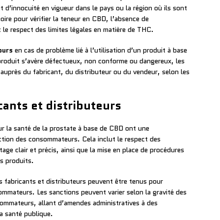
 d’innocuité en vigueur dans le pays ou la région où ils sont
oire pour vérifier la teneur en CBD, l’absence de
le respect des limites légales en matière de THC.
ours
en cas de problème lié à l’utilisation d’un produit à base
 produit s’avère défectueux, non conforme ou dangereux, les
près du fabricant, du distributeur ou du vendeur, selon les
cants et distributeurs
our la santé de la prostate à base de CBD ont une
ction des consommateurs. Cela inclut le respect des
tage clair et précis, ainsi que la mise en place de procédures
es produits.
s fabricants et distributeurs peuvent être tenus pour
mateurs. Les sanctions peuvent varier selon la gravité des
sommateurs, allant d’amendes administratives à des
la santé publique.