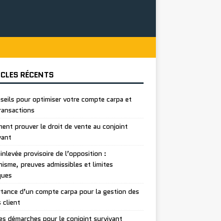
ICLES RÉCENTS
seils pour optimiser votre compte carpa et
ransactions
nt prouver le droit de vente au conjoint
vant
inlevée provisoire de l’opposition :
isme, preuves admissibles et limites
ques
tance d’un compte carpa pour la gestion des
 client
es démarches pour le conjoint survivant