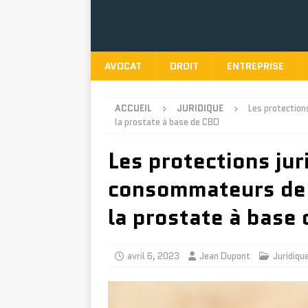
AVOCAT
DROIT
ENTREPRISE
ACCUEIL
JURIDIQUE
Les protection
la prostate à base de CBD
Les protections jur
consommateurs de p
la prostate à base
avril 6, 2023
Jean Dupont
Juridiqu