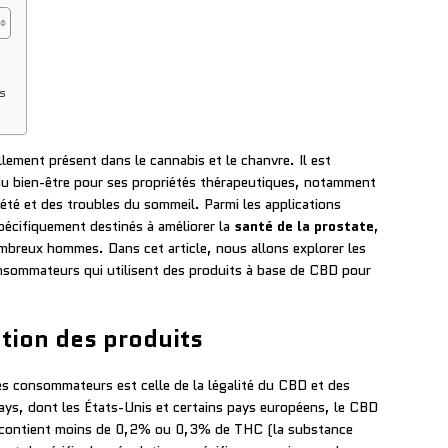
s
ment présent dans le cannabis et le chanvre. Il est
e du bien-être pour ses propriétés thérapeutiques, notamment
xiété et des troubles du sommeil. Parmi les applications
pécifiquement destinés à améliorer la
santé de la prostate
,
mbreux hommes. Dans cet article, nous allons explorer les
onsommateurs qui utilisent des produits à base de CBD pour
ation des produits
es consommateurs est celle de la légalité du CBD et des
ays, dont les États-Unis et certains pays européens, le CBD
 et contient moins de 0,2% ou 0,3% de THC (la substance