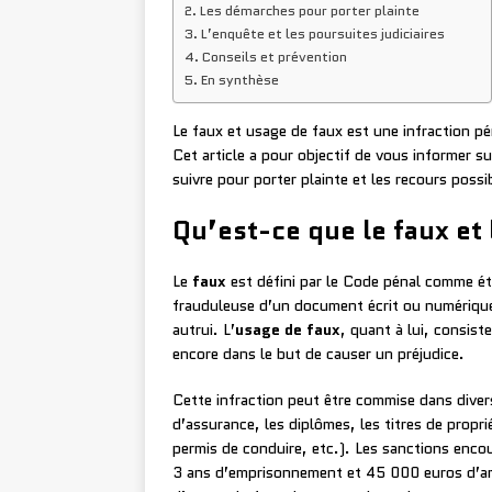
Les démarches pour porter plainte
L’enquête et les poursuites judiciaires
Conseils et prévention
En synthèse
Le faux et usage de faux est une infraction pé
Cet article a pour objectif de vous informer s
suivre pour porter plainte et les recours possi
Qu’est-ce que le faux et 
Le
faux
est défini par le Code pénal comme éta
frauduleuse d’un document écrit ou numérique 
autrui. L’
usage de faux
, quant à lui, consist
encore dans le but de causer un préjudice.
Cette infraction peut être commise dans diver
d’assurance, les diplômes, les titres de propr
permis de conduire, etc.). Les sanctions encou
3 ans d’emprisonnement et 45 000 euros d’ame