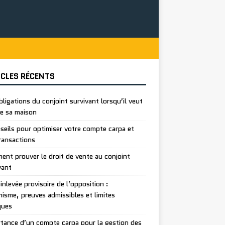
ICLES RÉCENTS
bligations du conjoint survivant lorsqu’il veut
e sa maison
seils pour optimiser votre compte carpa et
ransactions
nt prouver le droit de vente au conjoint
vant
inlevée provisoire de l’opposition :
isme, preuves admissibles et limites
ques
tance d’un compte carpa pour la gestion des