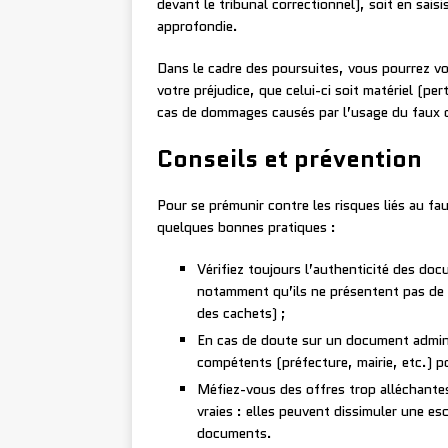
devant le tribunal correctionnel), soit en sai
approfondie.
Dans le cadre des poursuites, vous pourrez vou
votre préjudice, que celui-ci soit matériel (per
cas de dommages causés par l’usage du faux
Conseils et prévention
Pour se prémunir contre les risques liés au fau
quelques bonnes pratiques :
Vérifiez toujours l’authenticité des do
notamment qu’ils ne présentent pas de s
des cachets) ;
En cas de doute sur un document administ
compétents (préfecture, mairie, etc.) pou
Méfiez-vous des offres trop alléchantes
vraies : elles peuvent dissimuler une es
documents.