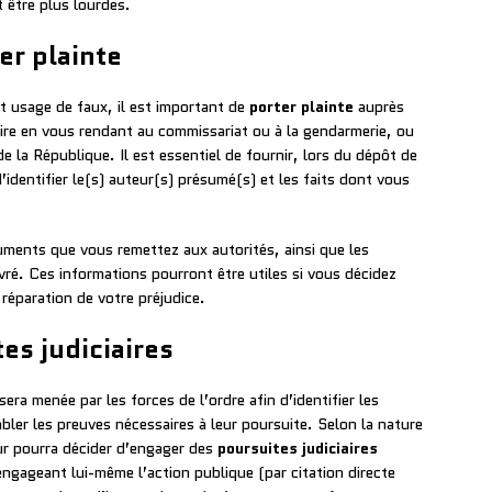
 être plus lourdes.
er plainte
et usage de faux, il est important de
porter plainte
auprès
ire en vous rendant au commissariat ou à la gendarmerie, ou
e la République. Il est essentiel de fournir, lors du dépôt de
identifier le(s) auteur(s) présumé(s) et les faits dont vous
ments que vous remettez aux autorités, ainsi que les
vré. Ces informations pourront être utiles si vous décidez
 réparation de votre préjudice.
es judiciaires
sera menée par les forces de l’ordre afin d’identifier les
ler les preuves nécessaires à leur poursuite. Selon la nature
eur pourra décider d’engager des
poursuites judiciaires
ngageant lui-même l’action publique (par citation directe