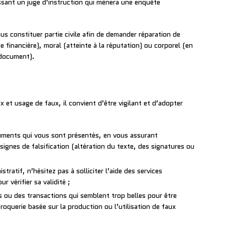
sissant un juge d’instruction qui mènera une enquête
s constituer partie civile afin de demander réparation de
te financière), moral (atteinte à la réputation) ou corporel (en
 document).
x et usage de faux, il convient d’être vigilant et d’adopter
cuments qui vous sont présentés, en vous assurant
ignes de falsification (altération du texte, des signatures ou
ratif, n’hésitez pas à solliciter l’aide des services
r vérifier sa validité ;
 ou des transactions qui semblent trop belles pour être
croquerie basée sur la production ou l’utilisation de faux