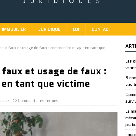
IMMOBILIER
JURIDIQUE
LOI
CONTACT
ART
 pour faux et usage de faux : comprendre et agir en tant que
Les o
 faux et usage de faux :
vendr
5 con
 en tant que victime
vos t
Comme
dique
Commentaires fermés
survi
La ma
mécan
prati
Impor