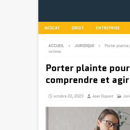
AVOCAT
DROIT
ENTREPRISE
ACCUEIL
JURIDIQUE
Porter plainte
victime
Porter plainte pour
comprendre et agir
octobre 22, 2023
Jean Dupont
Juri