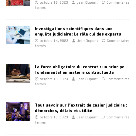
octobre 15, 2023
Jean Dupont
Commentaires
fermés
Investigations scientifiques dans une
enquête judiciaire: Le rôle clé des experts
octobre 14, 2023
Jean Dupont
Commentaires
fermés
La force obligatoire du contrat : un principe
fondamental en matière contractuelle
octobre 13, 2023
Jean Dupont
Commentaires
fermés
Tout savoir sur l’extrait de casier judiciaire :
démarches, délais et utilité
octobre 12, 2023
Jean Dupont
Commentaires
fermés