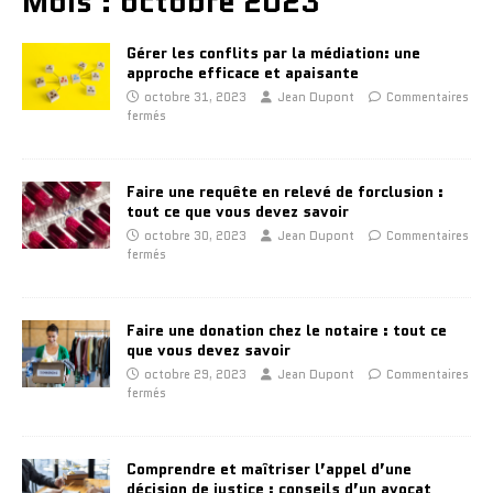
Mois :
octobre 2023
Gérer les conflits par la médiation: une
approche efficace et apaisante
octobre 31, 2023
Jean Dupont
Commentaires
fermés
Faire une requête en relevé de forclusion :
tout ce que vous devez savoir
octobre 30, 2023
Jean Dupont
Commentaires
fermés
Faire une donation chez le notaire : tout ce
que vous devez savoir
octobre 29, 2023
Jean Dupont
Commentaires
fermés
Comprendre et maîtriser l’appel d’une
décision de justice : conseils d’un avocat