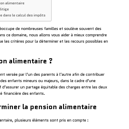
sion alimentaire
litige
re dans le calcul des impôts
préoccupe de nombreuses familles et soulève souvent des
dans ce domaine, nous allons vous aider à mieux comprendre
que les critères pour la déterminer et les recours possibles en
on alimentaire ?
t versée par l’un des parents à l’autre afin de contribuer
n des enfants mineurs ou majeurs, dans le cadre d’une
if d’assurer un partage équitable des charges entre les deux
té financière des enfants.
erminer la pension alimentaire
entaire, plusieurs éléments sont pris en compte :