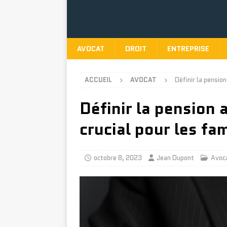
AVOCAT
DROIT
ENTREPRISE
ACCUEIL
AVOCAT
Définir la pension
Définir la pension 
crucial pour les fam
octobre 8, 2023
Jean Dupont
Avoc