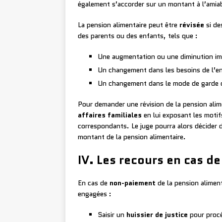
également s’accorder sur un montant à l’amia
La pension alimentaire peut être
révisée
si de
des parents ou des enfants, tels que :
Une augmentation ou une diminution imp
Un changement dans les besoins de l’enf
Un changement dans le mode de garde 
Pour demander une révision de la pension alime
affaires familiales
en lui exposant les motifs
correspondants. Le juge pourra alors décider 
montant de la pension alimentaire.
IV. Les recours en cas d
En cas de
non-paiement
de la pension aliment
engagées :
Saisir un
huissier de justice
pour proc