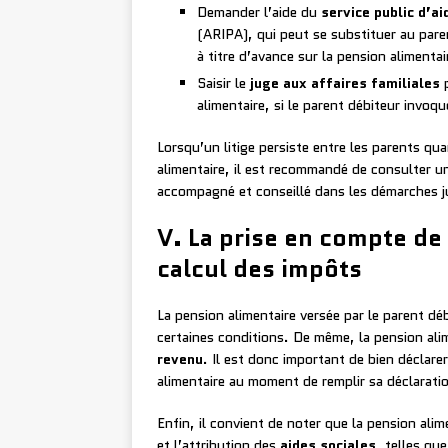
Demander l’aide du
service public d’a
(ARIPA), qui peut se substituer au paren
à titre d’avance sur la pension alimentai
Saisir le
juge aux affaires familiales
p
alimentaire, si le parent débiteur invoqu
Lorsqu’un litige persiste entre les parents q
alimentaire, il est recommandé de consulter 
accompagné et conseillé dans les démarches ju
V. La prise en compte de 
calcul des impôts
La pension alimentaire versée par le parent dé
certaines conditions. De même, la pension alim
revenu
. Il est donc important de bien déclare
alimentaire au moment de remplir sa déclaratio
Enfin, il convient de noter que la pension ali
et l’attribution des
aides sociales
, telles que