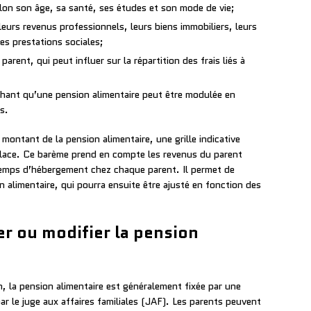
elon son âge, sa santé, ses études et son mode de vie;
 leurs revenus professionnels, leurs biens immobiliers, leurs
es prestations sociales;
arent, qui peut influer sur la répartition des frais liés à
chant qu’une pension alimentaire peut être modulée en
s.
e montant de la pension alimentaire, une grille indicative
lace. Ce barème prend en compte les revenus du parent
 temps d’hébergement chez chaque parent. Il permet de
 alimentaire, qui pourra ensuite être ajusté en fonction des
xer ou modifier la pension
, la pension alimentaire est généralement fixée par une
ar le juge aux affaires familiales (JAF). Les parents peuvent