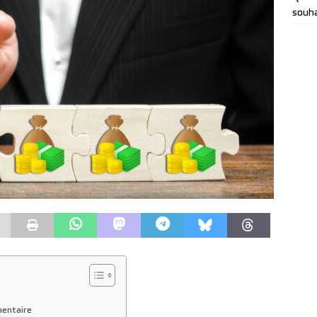
souha
mentaire