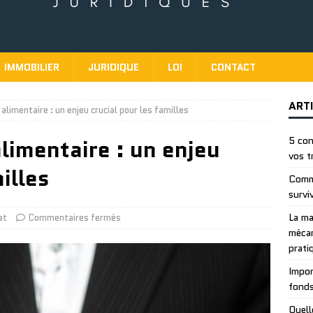
IMMOBILIER
JURIDIQUE
LOI
CONTACT
ART
 alimentaire : un enjeu crucial pour les familles
alimentaire : un enjeu
5 con
vos t
illes
Comme
survi
La ma
at
Commentaires fermés
mécan
prati
Impor
fonds
Quell