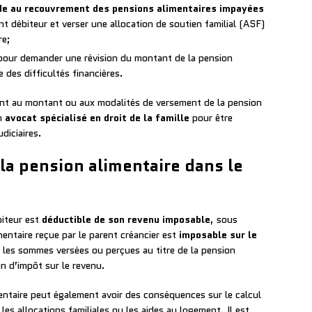
ide au recouvrement des pensions alimentaires impayées
t débiteur et verser une allocation de soutien familial (ASF)
re;
our demander une révision du montant de la pension
e des difficultés financières.
uant au montant ou aux modalités de versement de la pension
un
avocat spécialisé en droit de la famille
pour être
diciaires.
la pension alimentaire dans le
biteur est
déductible de son revenu imposable
, sous
entaire reçue par le parent créancier est
imposable sur le
r les sommes versées ou perçues au titre de la pension
n d’impôt sur le revenu.
mentaire peut également avoir des conséquences sur le calcul
 les allocations familiales ou les aides au logement. Il est