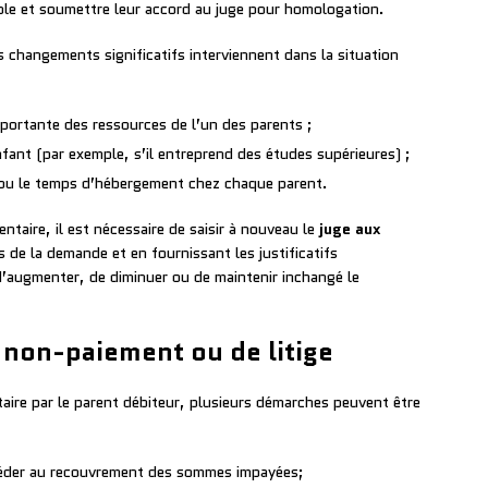
ble et soumettre leur accord au juge pour homologation.
s changements significatifs interviennent dans la situation
ortante des ressources de l’un des parents ;
ant (par exemple, s’il entreprend des études supérieures) ;
ou le temps d’hébergement chez chaque parent.
ntaire, il est nécessaire de saisir à nouveau le
juge aux
 de la demande et en fournissant les justificatifs
d’augmenter, de diminuer ou de maintenir inchangé le
e non-paiement ou de litige
aire par le parent débiteur, plusieurs démarches peuvent être
éder au recouvrement des sommes impayées;