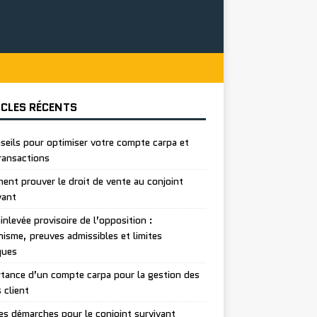
ICLES RÉCENTS
seils pour optimiser votre compte carpa et
ransactions
nt prouver le droit de vente au conjoint
vant
inlevée provisoire de l’opposition :
isme, preuves admissibles et limites
ques
tance d’un compte carpa pour la gestion des
 client
es démarches pour le conjoint survivant