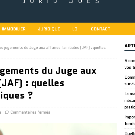
IMMOBILIER
JURIDIQUE
LOI
CONTACT
ART
s jugements du Juge aux affaires familiales (JAF) : quelles
5 con
ugements du Juge aux
vos t
Comme
(JAF) : quelles
survi
iques ?
La ma
mécan
prati
e
Commentaires fermés
Impor
fonds
Quell