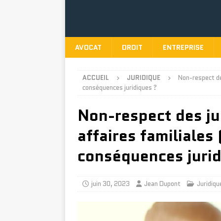
AVOCAT
DROIT
ENTREPRISE
ACCUEIL
JURIDIQUE
Non-respect de
conséquences juridiques ?
Non-respect des j
affaires familiales 
conséquences jurid
juin 30, 2023
Jean Dupont
Juridiqu