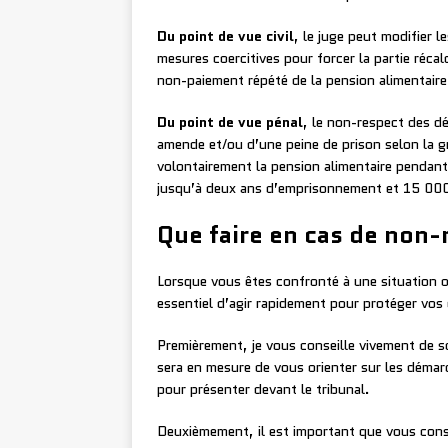
Du point de vue civil
, le juge peut modifier 
mesures coercitives pour forcer la partie récalc
non-paiement répété de la pension alimentaire,
Du point de vue pénal
, le non-respect des d
amende et/ou d’une peine de prison selon la gr
volontairement la pension alimentaire pendant
jusqu’à deux ans d’emprisonnement et 15 00
Que faire en cas de non-
Lorsque vous êtes confronté à une situation où
essentiel d’agir rapidement pour protéger vos 
Premièrement, je vous conseille vivement de soll
sera en mesure de vous orienter sur les démarc
pour présenter devant le tribunal.
Deuxièmement, il est important que vous cons