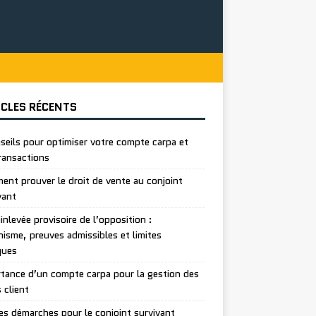
ICLES RÉCENTS
seils pour optimiser votre compte carpa et
ransactions
nt prouver le droit de vente au conjoint
vant
inlevée provisoire de l’opposition :
isme, preuves admissibles et limites
ques
tance d’un compte carpa pour la gestion des
 client
es démarches pour le conjoint survivant