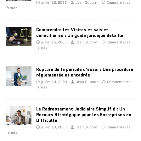
juillet 16, 2023
Jean Dupont
Commentaires
fermés
Comprendre les Visites et saisies
domiciliaires : Un guide juridique détaillé
juillet 15, 2023
Jean Dupont
Commentaires
fermés
Rupture de la période d’essai : Une procédure
réglementée et encadrée
juillet 14, 2023
Jean Dupont
Commentaires
fermés
Le Redressement Judiciaire Simplifié : Un
Recours Stratégique pour les Entreprises en
Difficulté
juillet 13, 2023
Jean Dupont
Commentaires
fermés