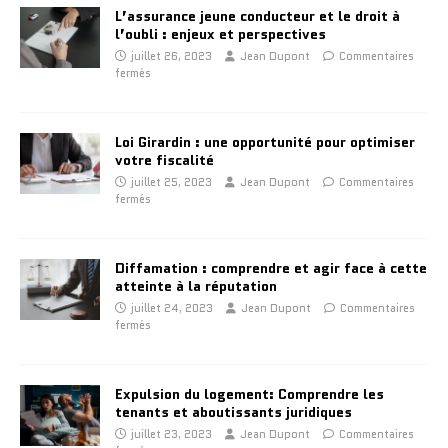
L’assurance jeune conducteur et le droit à
l’oubli : enjeux et perspectives
juillet 26, 2023
Jean Dupont
Commentaires
fermés
Loi Girardin : une opportunité pour optimiser
votre fiscalité
juillet 25, 2023
Jean Dupont
Commentaires
fermés
Diffamation : comprendre et agir face à cette
atteinte à la réputation
juillet 24, 2023
Jean Dupont
Commentaires
fermés
Expulsion du logement: Comprendre les
tenants et aboutissants juridiques
juillet 23, 2023
Jean Dupont
Commentaires