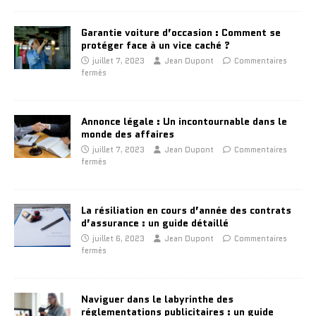
Garantie voiture d’occasion : Comment se
protéger face à un vice caché ?
juillet 7, 2023
Jean Dupont
Commentaires
fermés
Annonce légale : Un incontournable dans le
monde des affaires
juillet 7, 2023
Jean Dupont
Commentaires
fermés
La résiliation en cours d’année des contrats
d’assurance : un guide détaillé
juillet 6, 2023
Jean Dupont
Commentaires
fermés
Naviguer dans le labyrinthe des
réglementations publicitaires : un guide