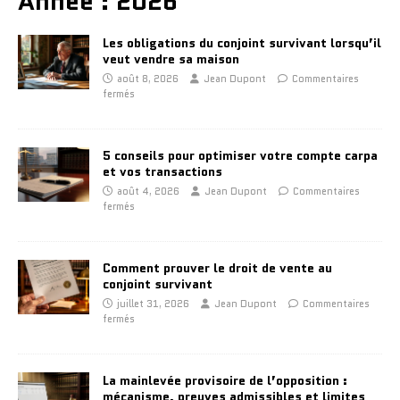
Année :
2026
Les obligations du conjoint survivant lorsqu’il
veut vendre sa maison
août 8, 2026
Jean Dupont
Commentaires
fermés
5 conseils pour optimiser votre compte carpa
et vos transactions
août 4, 2026
Jean Dupont
Commentaires
fermés
Comment prouver le droit de vente au
conjoint survivant
juillet 31, 2026
Jean Dupont
Commentaires
fermés
La mainlevée provisoire de l’opposition :
mécanisme, preuves admissibles et limites