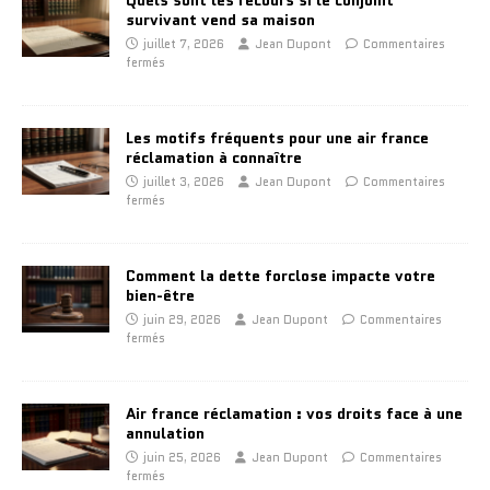
Quels sont les recours si le conjoint
survivant vend sa maison
juillet 7, 2026
Jean Dupont
Commentaires
fermés
Les motifs fréquents pour une air france
réclamation à connaître
juillet 3, 2026
Jean Dupont
Commentaires
fermés
Comment la dette forclose impacte votre
bien-être
juin 29, 2026
Jean Dupont
Commentaires
fermés
Air france réclamation : vos droits face à une
annulation
juin 25, 2026
Jean Dupont
Commentaires
fermés