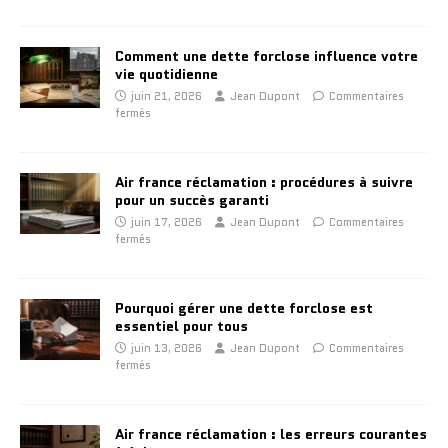
Comment une dette forclose influence votre
vie quotidienne
juin 21, 2026
Jean Dupont
Commentaires
fermés
Air france réclamation : procédures à suivre
pour un succès garanti
juin 17, 2026
Jean Dupont
Commentaires
fermés
Pourquoi gérer une dette forclose est
essentiel pour tous
juin 13, 2026
Jean Dupont
Commentaires
fermés
Air france réclamation : les erreurs courantes