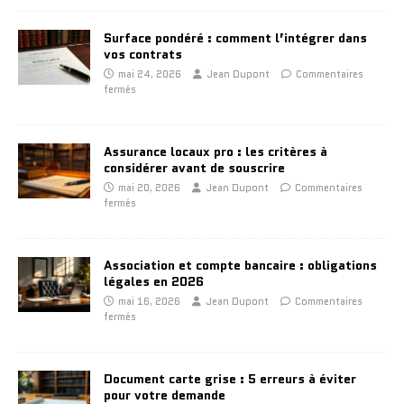
Surface pondéré : comment l’intégrer dans
vos contrats
mai 24, 2026
Jean Dupont
Commentaires
fermés
Assurance locaux pro : les critères à
considérer avant de souscrire
mai 20, 2026
Jean Dupont
Commentaires
fermés
Association et compte bancaire : obligations
légales en 2026
mai 16, 2026
Jean Dupont
Commentaires
fermés
Document carte grise : 5 erreurs à éviter
pour votre demande