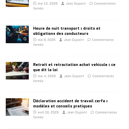
mai 12, 2026
Jean Dupont
Commentaires
fermés
Heure de nuit transport : droits et
obligations des conducteurs
mai 8, 2026
Jean Dupont
Commentaires
fermés
Retrait et retractation achat vehicule : ce
que dit la loi
mai 4, 2026
Jean Dupont
Commentaires
fermés
Déclaration accident de travail cerfa :
modèles et conseils pratiques
avril 30, 2026
Jean Dupont
Commentaires
fermés